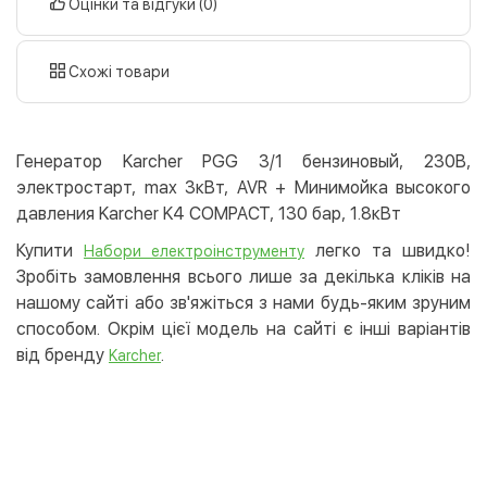
Оцінки та відгуки (0)
Оплата у відділенні Justin
За тарифами перевізника
Дату доставки уточнюйте
готівкою
картою
Схожі товари
Оплата карткою на сайті
Безкоштовно
Privat24
Генератор Karcher PGG 3/1 бензиновый, 230В,
LiqPay
электростарт, max 3кВт, AVR + Минимойка высокого
Apple Pay
давления Karcher K4 COMPACT, 130 бар, 1.8кВт
Google Pay
Купити
легко та швидко!
Набори електроінструменту
Зробіть замовлення всього лише за декілька кліків на
Безготівковий розрахунок
Безкоштовно
нашому сайті або зв'яжіться з нами будь-яким зруним
Оплата на карту юр.особи
способом. Окрім цієї модель на сайті є інші варіантів
Оплата на рахунок юр.особи
від бренду
.
Karcher
Кредит
Миттєва розстрочка (Приватбанк)
Оплата частинами (Приватбанк)
Покупка частинами (Монобанк)