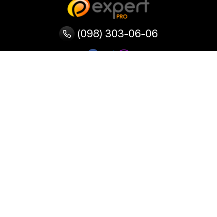
(098) 303-06-06
Категорії
Популярні
Популярні
Популярні
категорії
товари
запити
Тепловізор
Прилад нічного бачення
Бінокулярна лупа
Випалювач по дереву
Ультразвукова ванна