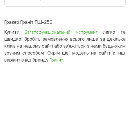
Оплата карткою на сайті
Безкоштовно
Privat24
Гравер Граніт ПШ-250
LiqPay
Купити
легко та
Багатофункціональний інструмент
Apple Pay
швидко! Зробіть замовлення всього лише за декілька
Google Pay
кліків на нашому сайті або зв'яжіться з нами будь-яким
зруним способом. Окрім цієї модель на сайті є інші
Безготівковий розрахунок
Безкоштовно
варіантів від бренду
.
Гранит
Оплата на карту юр.особи
Оплата на рахунок юр.особи
Кредит
Миттєва розстрочка (Приватбанк)
Оплата частинами (Приватбанк)
Покупка частинами (Монобанк)