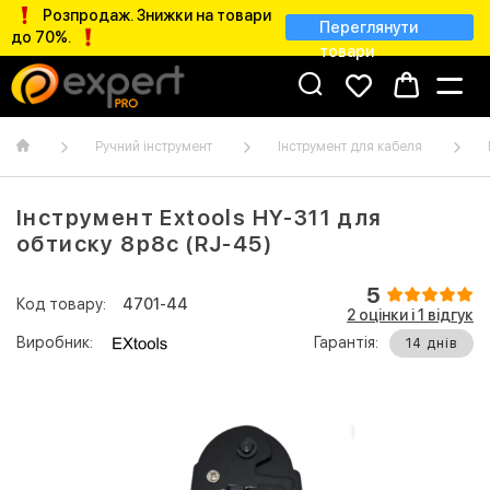
Розпродаж. Знижки на товари
Переглянути
до 70%.
товари
Ручний інструмент
Інструмент для кабеля
Інструмент Extools НY-311 для
обтиску 8р8с (RJ-45)
5
Код товару:
4701-44
2 оцінки і 1 відгук
Виробник:
Гарантія:
14 днів