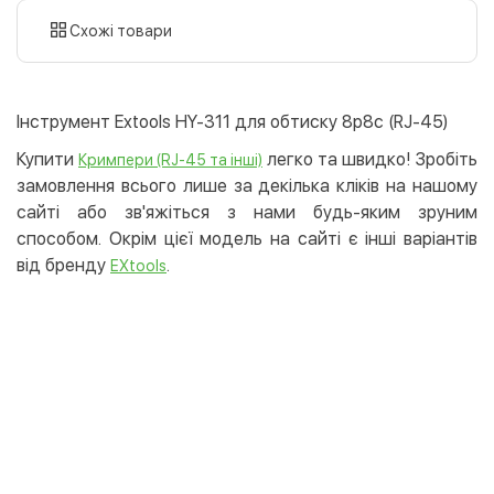
картою
Схожі товари
Оплата карткою на сайті
Безкоштовно
Privat24
Інструмент Extools НY-311 для обтиску 8р8с (RJ-45)
LiqPay
Купити
легко та швидко! Зробіть
Кримпери (RJ-45 та інші)
Apple Pay
замовлення всього лише за декілька кліків на нашому
Google Pay
сайті або зв'яжіться з нами будь-яким зруним
способом. Окрім цієї модель на сайті є інші варіантів
Безготівковий розрахунок
Безкоштовно
від бренду
.
EXtools
Оплата на карту юр.особи
Оплата на рахунок юр.особи
Кредит
Миттєва розстрочка (Приватбанк)
Оплата частинами (Приватбанк)
Покупка частинами (Монобанк)