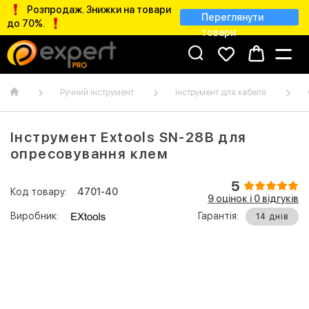
Розпродаж. Знижки на товари
Переглянути
до 70%.
товари
Ручний інструмент
Інструмент для кабеля
Інструмент Extools SN-28B для
опресовування клем
5
Код товару:
4701-40
9 оцінок і 0 відгуків
Виробник:
Гарантія:
14 днів