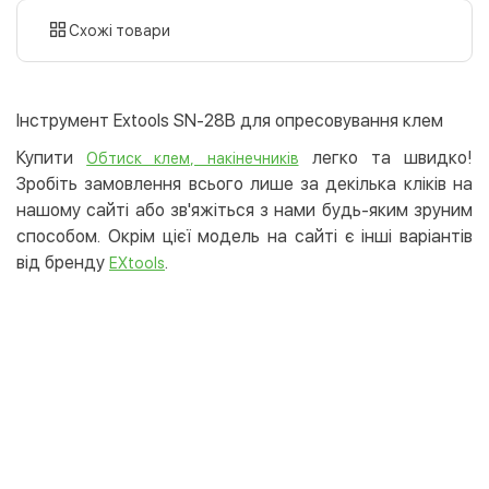
картою
Схожі товари
Оплата карткою на сайті
Безкоштовно
Privat24
Інструмент Extools SN-28B для опресовування клем
LiqPay
Купити
легко та швидко!
Обтиск клем, накінечників
Apple Pay
Зробіть замовлення всього лише за декілька кліків на
Google Pay
нашому сайті або зв'яжіться з нами будь-яким зруним
способом. Окрім цієї модель на сайті є інші варіантів
Безготівковий розрахунок
Безкоштовно
від бренду
.
EXtools
Оплата на карту юр.особи
Оплата на рахунок юр.особи
Кредит
Миттєва розстрочка (Приватбанк)
Оплата частинами (Приватбанк)
Покупка частинами (Монобанк)