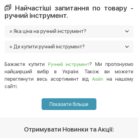
Найчастіші запитання по товару -
ручний інструмент.
» Яка ціна на ручний інструмент?
Ціни на ручний інструмент в нашому магазині від 9 грн.
» Де купити ручний інструмент?
Ще у нас постійно діють акції, і часто є можливість
придбати товар зі знижками 🙂
Ви можете купити ручний інструмент в нашому
інтернет-магазині, і ми доставимо його в будь-який
Бажаєте купити
? Ми пропонуємо
Ручний інструмент
регіон України. 😉
найширший вибір в Україні. Також ви можете
переглянути весь асортимент від
на нашому
Aisilin
сайті.
Показати більше
Отримувати Новинки та Акції: