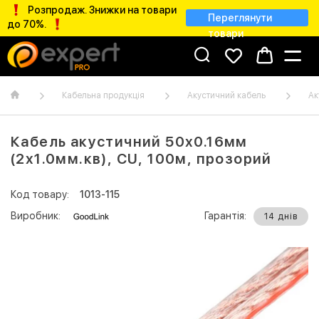
Розпродаж. Знижки на товари
Переглянути
до 70%.
товари
Кабельна продукція
Акустичний кабель
Ак
Кабель акустичний 50х0.16мм
(2х1.0мм.кв), CU, 100м, прозорий
Код товару:
1013-115
Виробник:
Гарантія:
14 днів