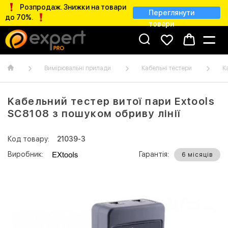
Розпродаж. Знижки на товари
Переглянути
до 70%.
товари
Вимірювальні прилади
Кабельні тестери
К
Kабельний тестер витої пари Extools
SC8108 з пошуком обриву лінії
Код товару:
21039-3
Виробник:
Гарантія:
6 місяців