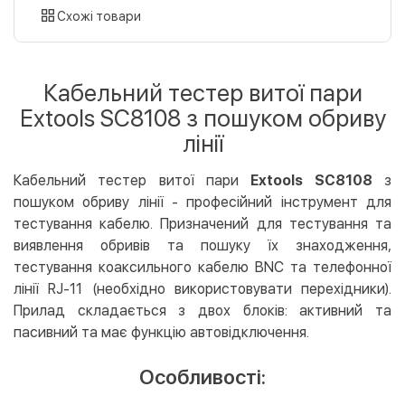
картою
Схожі товари
Оплата карткою на сайті
Безкоштовно
Privat24
Кабельний тестер витої пари
LiqPay
Extools SC8108 з пошуком обриву
Apple Pay
лінії
Google Pay
Кабельний тестер витої пари
Extools SC8108
з
Безготівковий розрахунок
Безкоштовно
пошуком обриву лінії - професійний інструмент для
Оплата на карту юр.особи
тестування кабелю. Призначений для тестування та
Оплата на рахунок юр.особи
виявлення обривів та пошуку їх знаходження,
тестування коаксильного кабелю BNC та телефонної
Кредит
лінії RJ-11 (необхідно використовувати перехідники).
Миттєва розстрочка (Приватбанк)
Прилад складається з двох блоків: активний та
Оплата частинами (Приватбанк)
пасивний та має функцію автовідключення.
Покупка частинами (Монобанк)
Особливості: