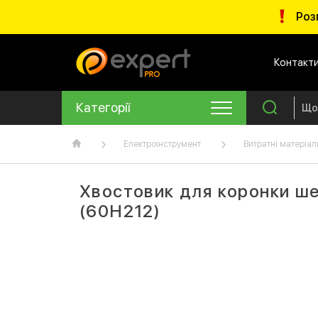
Роз
Контакт
Категорії
Електроінструмент
Витратні матеріал
Хвостовик для коронки ше
(60H212)