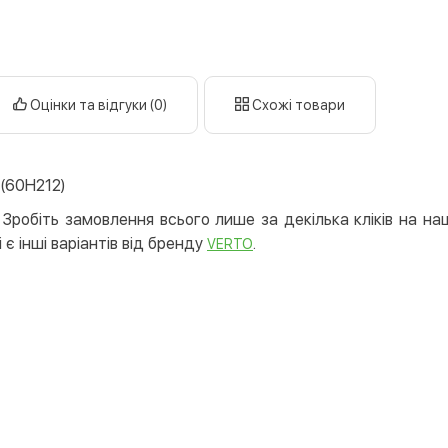
Оплата к
Priv
LiqP
Оцінки та відгуки (0)
Схожі товари
Appl
Goog
(60H212)
Безготів
Опла
Зробіть замовлення всього лише за декілька кліків на на
 є інші варіантів від бренду
.
Опла
VERTO
Кредит
Митт
Опла
Поку