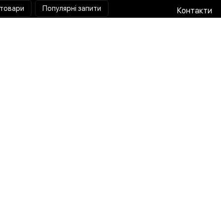
 товари
Популярні запити
Контакти
Паяльна станція
Співпраця 
Мультиметр
Доставка і
Коліматорний приціл
Гарантія та
Тепловізійний приціл
Про нас
Струмовимірювальні кліщі
Публічна о
Лампа лупа
Політика п
Розробка x Маркетинг