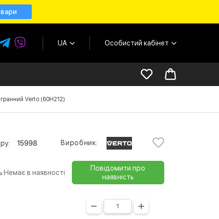
овари
UA
Особистий кабінет
гранний Verto (60H212)
Виробник:
ру:
15998
Повідомити про
ь:
Немає в наявності
наявність