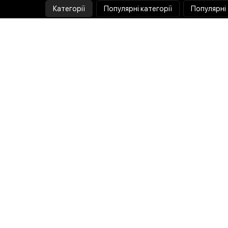
Категорії
Популярні категорії
Популярні
Тепловізор
Прилад нічного бачення
Бінокулярна лупа
Випалювач по дереву
Ультразвукова ванна
Паяльник