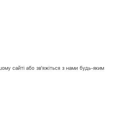
арткою на сайті
Безкоштовно
at24
ay
e Pay
le Pay
ковий розрахунок
Безкоштовно
та на карту юр.особи
шому сайті або зв'яжіться з нами будь-яким
та на рахунок юр.особи
єва розстрочка (Приватбанк)
та частинами (Приватбанк)
пка частинами (Монобанк)