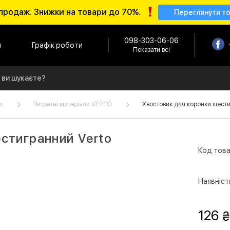
продаж. Знижки на товари до 70%.
Переглянути т
098-303-06-06
и
Графік роботи
Показати всі
и
Витратні матеріали VERTO
Хвостовик для коронки шести
стигранний Verto
Код това
Наявніст
126