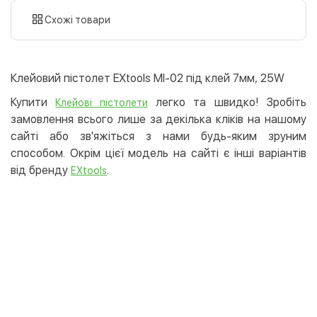
картою
Схожі товари
Оплата карткою на сайті
Безкоштовно
Privat24
Клейовий пістолет EXtools MI-02 під клей 7мм, 25W
LiqPay
Купити
легко та швидко! Зробіть
Клейові пістолети
Apple Pay
замовлення всього лише за декілька кліків на нашому
Google Pay
сайті або зв'яжіться з нами будь-яким зруним
способом. Окрім цієї модель на сайті є інші варіантів
Безготівковий розрахунок
Безкоштовно
від бренду
.
EXtools
Оплата на карту юр.особи
Оплата на рахунок юр.особи
Кредит
Миттєва розстрочка (Приватбанк)
Оплата частинами (Приватбанк)
Покупка частинами (Монобанк)