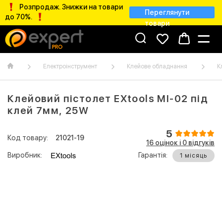
Розпродаж. Знижки на товари
Переглянути
до 70%.
товари
Електроінструмент
Клейове обладнання
К
Клейовий пістолет EXtools MI-02 під
клей 7мм, 25W
5
Код товару:
21021-19
16 оцінок і 0 відгуків
Виробник:
Гарантія:
1 місяць