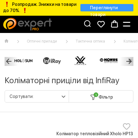
Розпродаж. Знижки на товари
Переглянути
до 70%.
товари
Оптичні прилади
Тактична оптика
Колімат
Коліматорні приціли від InfiRay
1
Фільтр
Коліматор тепловізійний Xholo HP13