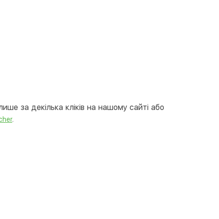
вкою
тою
арткою на сайті
Безкоштовно
at24
ay
e Pay
le Pay
ише за декілька кліків на нашому сайті або
ковий розрахунок
Безкоштовно
.
cher
та на карту юр.особи
та на рахунок юр.особи
єва розстрочка (Приватбанк)
та частинами (Приватбанк)
пка частинами (Монобанк)