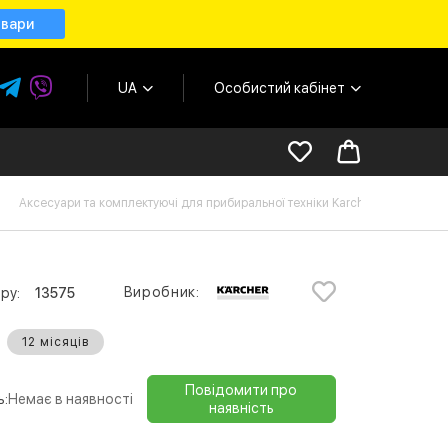
овари
UA
Особистий кабінет
Аксесуари та комплектуючі для прибиральної техніки Karcher
Ко
Виробник:
ру:
13575
12 місяців
Повідомити про
ь:
Немає в наявності
наявність