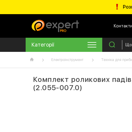
Роз
Контакт
Категорії
Електроінструмент
Техніка для приб
Комплект роликових падів
(2.055-007.0)