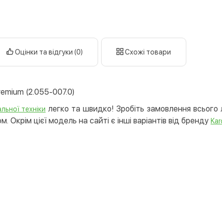
готі
кар
Оплата к
Оцінки та відгуки (0)
Схожі товари
Priv
LiqP
Appl
remium (2.055-007.0)
Goog
легко та швидко! Зробіть замовлення всього л
льної техніки
Безготів
. Окрім цієї модель на сайті є інші варіантів від бренду
Kar
Опла
Опла
Кредит
Митт
Опла
Поку