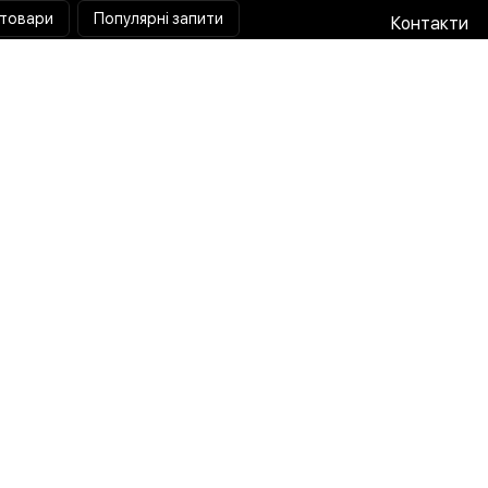
 товари
Популярні запити
Контакти
Паяльна станція
Співпраця 
Мультиметр
Доставка і
Коліматорний приціл
Гарантія та
Тепловізійний приціл
Про нас
Струмовимірювальні кліщі
Публічна о
Лампа лупа
Політика п
Розробка x Маркетинг