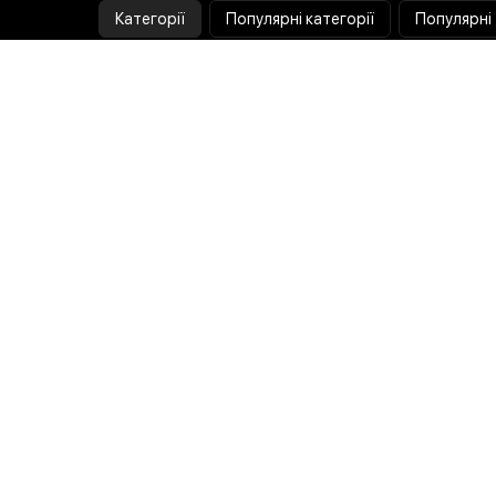
Категорії
Популярні категорії
Популярні
Тепловізор
Прилад нічного бачення
Бінокулярна лупа
Випалювач по дереву
Ультразвукова ванна
Паяльник