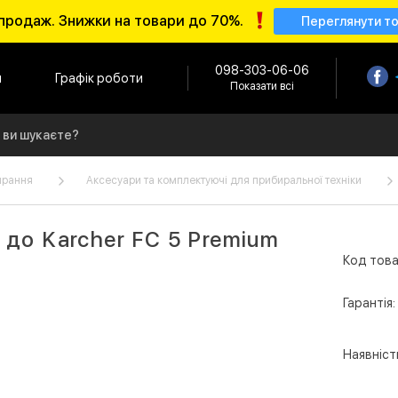
продаж. Знижки на товари до 70%.
Переглянути т
098-303-06-06
и
Графік роботи
Показати всі
ирання
Аксесуари та комплектуючі для прибиральної техніки
 до Karcher FC 5 Premium
Код това
Гарантія:
Наявніст