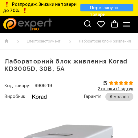
Розпродаж. Знижки на товари
Переглянути
до 70%.
товари
Електроінструмент
Лабораторні блоки живлення
Лабораторний блок живлення Korad
KD3005D, 30B, 5A
5
Код товару:
9906-19
2 оцінки і 1 відгук
Виробник:
Гарантія:
6 місяців