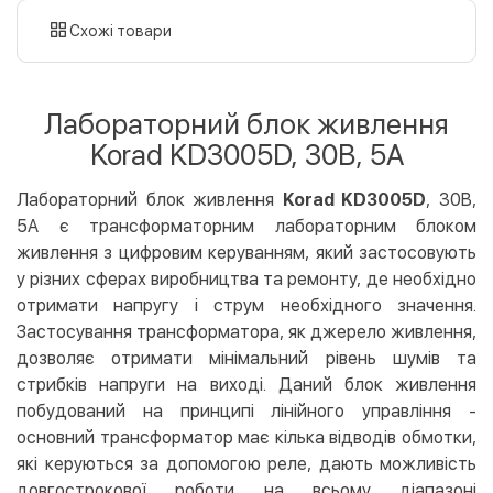
картою
Схожі товари
Оплата карткою на сайті
Безкоштовно
Privat24
Лабораторний блок живлення
LiqPay
Korad KD3005D, 30B, 5A
Apple Pay
Google Pay
Лабораторний блок живлення
Korad KD3005D
, 30B,
5A є трансформаторним лабораторним блоком
Безготівковий розрахунок
Безкоштовно
живлення з цифровим керуванням, який застосовують
Оплата на карту юр.особи
у різних сферах виробництва та ремонту, де необхідно
Оплата на рахунок юр.особи
отримати напругу і струм необхідного значення.
Застосування трансформатора, як джерело живлення,
Кредит
дозволяє отримати мінімальний рівень шумів та
Миттєва розстрочка (Приватбанк)
стрибків напруги на виході. Даний блок живлення
Оплата частинами (Приватбанк)
побудований на принципі лінійного управління -
основний трансформатор має кілька відводів обмотки,
Покупка частинами (Монобанк)
які керуються за допомогою реле, дають можливість
довгострокової роботи на всьому діапазоні