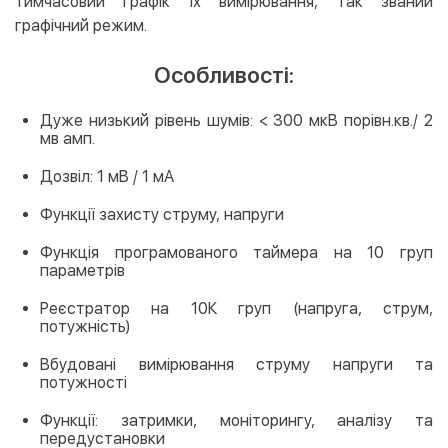
тимчасовий графік їх вимірювання, так званий
графічний режим.
Особливості:
Дуже низький рівень шумів: < 300 мкВ порівн.кв./ 2
мв амп.
Дозвіл: 1 мВ / 1 мА
Функції захисту струму, напруги
Функція програмованого таймера на 10 груп
параметрів
Реєстратор на 10К груп (напруга, струм,
потужність)
Вбудовані вимірювання струму напруги та
потужності
Функції: затримки, моніторингу, аналізу та
передустановки