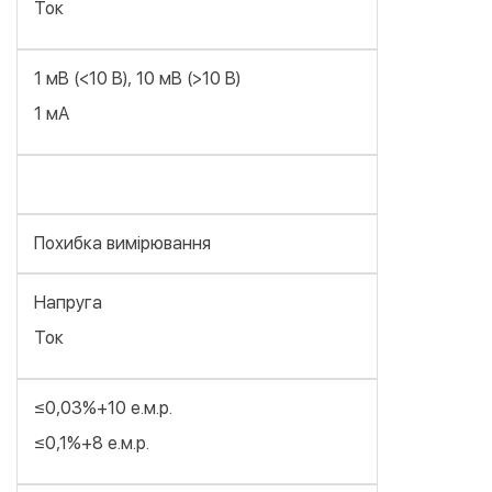
Ток
1 мВ (<10 В), 10 мВ (>10 В)
1 мА
Похибка вимірювання
Напруга
Ток
≤0,03%+10 е.м.р.
≤0,1%+8 е.м.р.