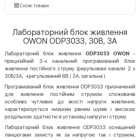
картою
Схожі товари
Оплата карткою на сайті
Безкоштовно
Privat24
Лабораторний блок живлення
LiqPay
OWON ODP3033, 30B, 3A
Apple Pay
Google Pay
Лабораторний блок живлення
ODP3033 OWON
-
прецизійний 3-х канальний програмований блок
Безготівковий розрахунок
Безкоштовно
живлення постійного струму (рерульовані канали: 2 x
Оплата на карту юр.особи
30В/3А, +регульований 6В / 3А, загальна ).
Оплата на рахунок юр.особи
Програмований блок живлення ODP3033 призначений
для живлення постійним струмом споживачів
Кредит
особливо чутливих до якості напруги живлення,
Миттєва розстрочка (Приватбанк)
характеризується низьким рівнем шумів і високою
Оплата частинами (Приватбанк)
роздільною здатністю в установці напруги і струму.
Покупка частинами (Монобанк)
Лабораторний блок живлення ODP3033 оснащений
ланцюгами захисту як за напругою так і струмом,