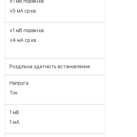
≤1 мВ порівн.кв.
≤5 мА ср.кв.
≤1 мВ порівн.кв.
≤4 мА ср.кв.
Роздільна здатність встановлення
Напруга
Ток
1 мВ
1 мА