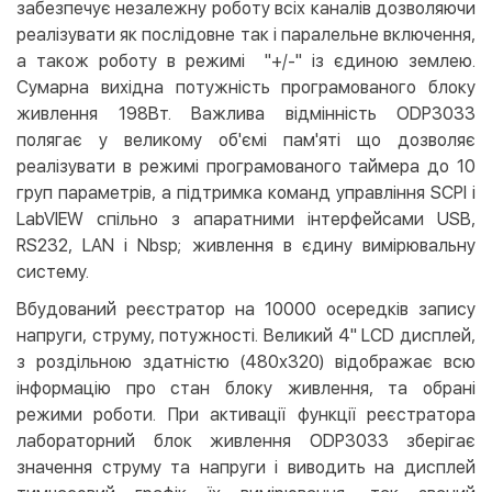
забезпечує незалежну роботу всіх каналів дозволяючи
реалізувати як послідовне так і паралельне включення,
а також роботу в режимі "+/-" із єдиною землею.
Сумарна вихідна потужність програмованого блоку
живлення 198Вт. Важлива відмінність ODP3033
полягає у великому об'ємі пам'яті що дозволяє
реалізувати в режимі програмованого таймера до 10
груп параметрів, а підтримка команд управління SCPI і
LabVIEW спільно з апаратними інтерфейсами USB,
RS232, LAN і Nbsp; живлення в єдину вимірювальну
систему.
Вбудований реєстратор на 10000 осередків запису
напруги, струму, потужності. Великий 4'' LCD дисплей,
з роздільною здатністю (480х320) відображає всю
інформацію про стан блоку живлення, та обрані
режими роботи. При активації функції реєстратора
лабораторний блок живлення ODP3033 зберігає
значення струму та напруги і виводить на дисплей