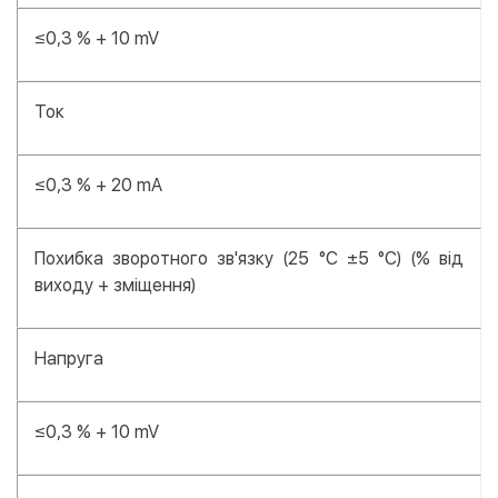
≤0,3 % + 10 mV
Ток
≤0,3 % + 20 mA
Похибка зворотного зв'язку (25 °С ±5 °С) (% від
виходу + зміщення)
Напруга
≤0,3 % + 10 mV