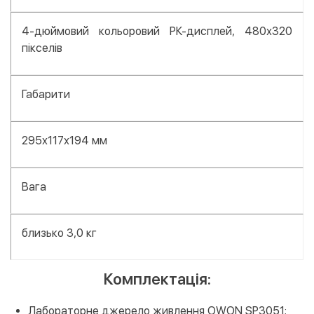
4-дюймовий кольоровий РК-дисплей, 480х320
пікселів
Габарити
295х117х194 мм
Вага
близько 3,0 кг
Комплектація:
Лабораторне джерело живлення OWON SP3051;