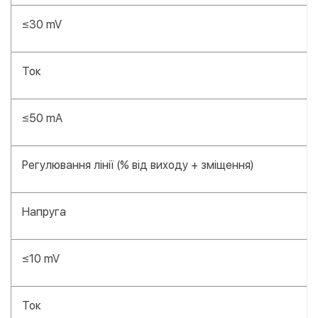
≤30 mV
Ток
≤50 mA
Регулювання лінії (% від виходу + зміщення)
Напруга
≤10 mV
Ток