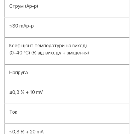
Струм (Ap-p)
≤30 mAр-р
Коефіцієнт температури на виході
(0–40 °С) (% від виходу + зміщення)
Напруга
≤0,3 % + 10 mV
Ток
≤0,3 % + 20 mA