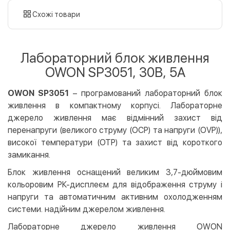
картою
Схожі товари
Оплата карткою на сайті
Безкоштовно
Privat24
Лабораторний блок живлення
LiqPay
OWON SP3051, 30B, 5A
Apple Pay
Google Pay
OWON SP3051
– програмований лабораторний блок
живлення в компактному корпусі. Лабораторне
Безготівковий розрахунок
Безкоштовно
джерело живлення має відмінний захист від
Оплата на карту юр.особи
перенапруги (великого струму (OCP) та напруги (OVP)),
Оплата на рахунок юр.особи
високої температури (OTP) та захист від короткого
замикання.
Кредит
Блок живлення оснащений великим 3,7-дюймовим
Миттєва розстрочка (Приватбанк)
кольоровим РК-дисплеєм для відображення струму і
Оплата частинами (Приватбанк)
напруги та автоматичним активним охолодженням
Покупка частинами (Монобанк)
системи. надійним джерелом живлення.
Лабораторне джерело живлення OWON