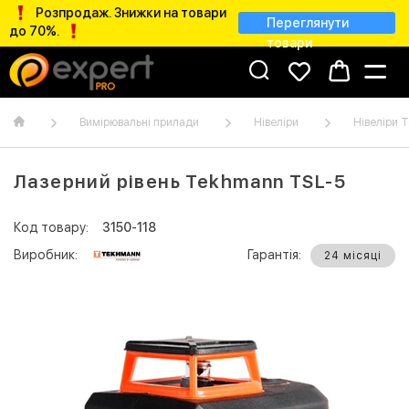
Розпродаж. Знижки на товари
Переглянути
до 70%.
товари
Вимірювальні прилади
Нівеліри
Нівеліри 
Лазерний рівень Tekhmann TSL-5
Код товару:
3150-118
Виробник:
Гарантія:
24 місяці