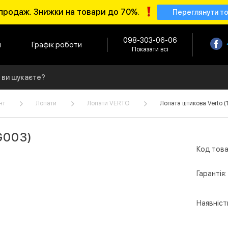
продаж. Знижки на товари до 70%.
Переглянути т
098-303-06-06
и
Графік роботи
Показати всі
нт
Лопати
Лопати VERTO
Лопата штикова Verto (
G003)
Код това
Гарантія:
Наявніст