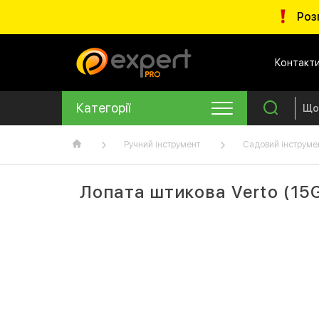
Роз
Контакт
Категорії
Ручний інструмент
Садовий інструме
Лопата штикова Verto (15