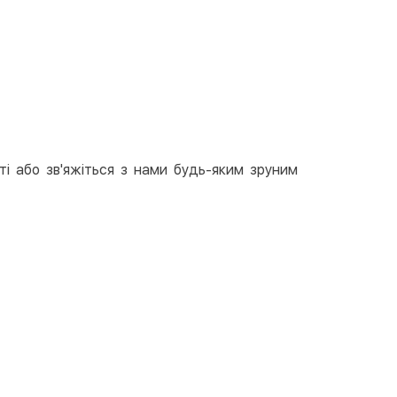
вкою
тою
арткою на сайті
Безкоштовно
at24
ay
e Pay
ті або зв'яжіться з нами будь-яким зруним
le Pay
ковий розрахунок
Безкоштовно
та на карту юр.особи
та на рахунок юр.особи
єва розстрочка (Приватбанк)
та частинами (Приватбанк)
пка частинами (Монобанк)