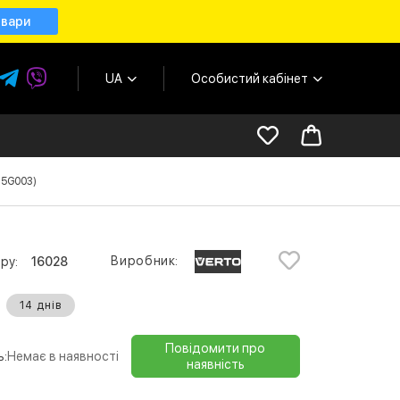
овари
UA
Особистий кабінет
15G003)
Виробник:
ру:
16028
14 днів
Повідомити про
ь:
Немає в наявності
наявність