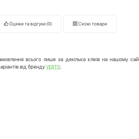
готі
кар
Оцінки та відгуки (0)
Схожі товари
Оплата к
Priv
LiqP
Appl
мовлення всього лише за декілька кліків на нашому сай
Goog
варіантів від бренду
.
VERTO
Безготів
Опла
Опла
Кредит
Митт
Опла
Поку