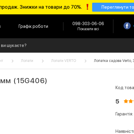
продаж. Знижки на товари до 70%.
Переглянути т
098-303-06-06
и
Графік роботи
Показати всі
нт
Лопати
Лопати VERTO
Лопатка садова Verto,
0мм (15G406)
Код това
5
Гарантія:
Наявніст