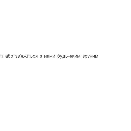
 доставки уточнюйте
відділенні Justin
За тарифами перевізника
вкою
тою
арткою на сайті
Безкоштовно
at24
ay
ті або зв'яжіться з нами будь-яким зруним
e Pay
le Pay
ковий розрахунок
Безкоштовно
та на карту юр.особи
та на рахунок юр.особи
єва розстрочка (Приватбанк)
та частинами (Приватбанк)