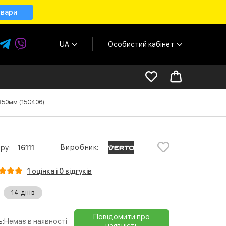
овари
UA
Особистий кабінет
 350мм (15G406)
Виробник:
ру:
16111
1 оцінка і 0 відгуків
14 днів
Повідомити про
ь:
Немає в наявності