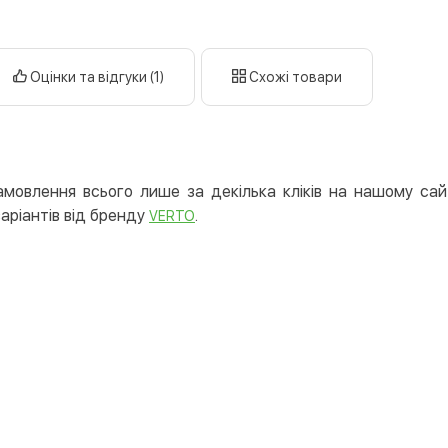
Дату
Оплата у 
готі
Оцінки та відгуки (1)
Схожі товари
кар
Оплата к
Priv
LiqP
мовлення всього лише за декілька кліків на нашому сай
Appl
варіантів від бренду
.
VERTO
Goog
Безготів
Опла
Опла
Кредит
Митт
Опла