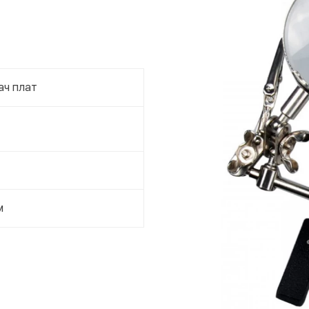
Поку
ач плат
м