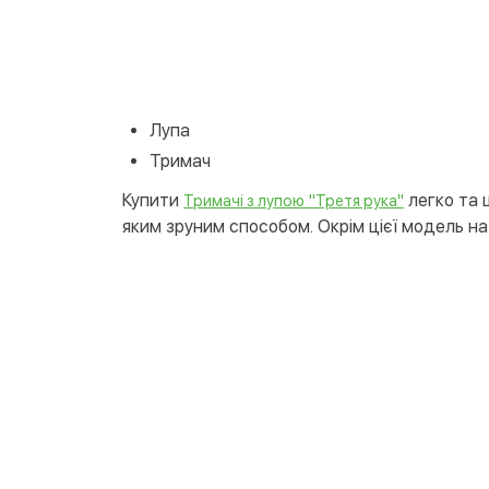
Лупа
Тримач
Купити
легко та 
Тримачі з лупою "Третя рука"
яким зруним способом. Окрім цієї модель на 