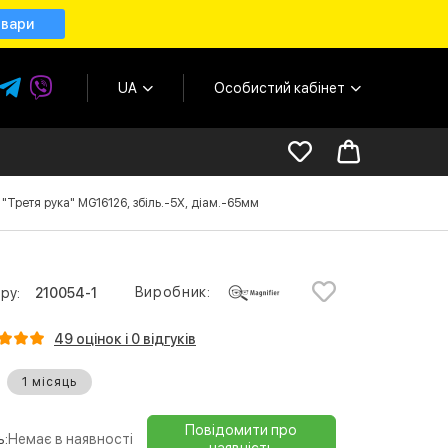
овари
UA
Особистий кабінет
"Третя рука" MG16126, збіль.-5Х, діам.-65мм
Виробник:
ру:
210054-1
49 оцінок і 0 відгуків
1 місяць
Повідомити про
ь:
Немає в наявності