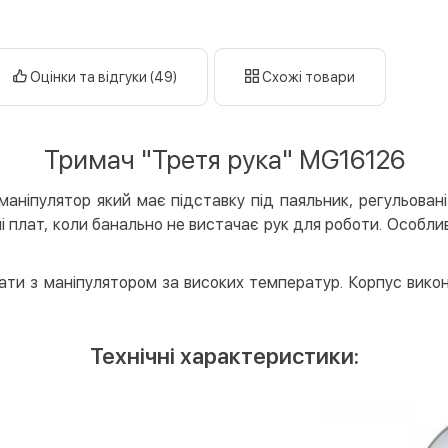
Дату
Оплата у 
готі
Оцінки та відгуки (49)
Схожі товари
кар
Оплата к
Тримач "Третя рука" MG16126
Priv
LiqP
маніпулятор який має підставку під паяльник, регульован
Appl
 плат, коли банально не вистачає рук для роботи. Особлив
Goog
Безготів
ати з маніпулятором за високих температур. Корпус викона
Опла
Опла
Технічні характеристики:
Кредит
Митт
Опла