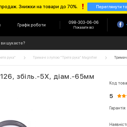
продаж. Знижки на товари до 70%.
Переглянути т
098-303-06-06
и
Графік роботи
Показати всі
ретя рука"
Тримачі з лупою "Третя рука" Magnifier
Тримач 
26, збіль.-5Х, діам.-65мм
Код това
5
Гарантія:
Наявніст