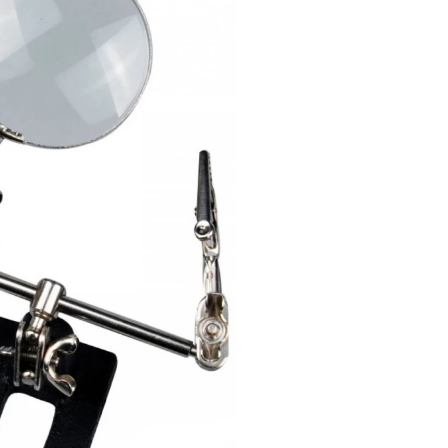
пка частинами (Монобанк)