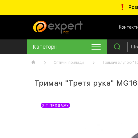
Роз
Контакт
Категорії
Оптичні прилади
Тримачі з лупою "Т
Тримач "Третя рука" MG161
ХІТ ПРОДАЖУ