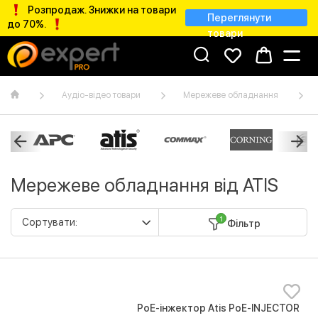
Розпродаж. Знижки на товари
Переглянути
до 70%.
товари
Аудіо-відео товари
Мережеве обладнання
Мережеве обладнання від ATIS
1
Фільтр
PoE-інжектор Atis PoE-INJECTOR