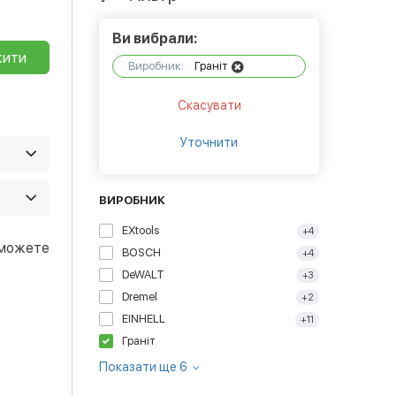
Ви вибрали:
жити
Виробник:
Граніт
Скасувати
Уточнити
 і часто
ВИРОБНИК
 в
EXtools
+4
 можете
BOSCH
+4
DeWALT
+3
Dremel
+2
EINHELL
+11
Граніт
Показати ще 6