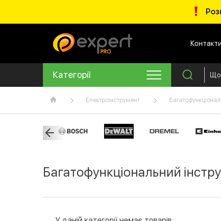
Роз
Контакт
Категорії
Електроінструмент
Багатофункціонал
Багатофункціональний інстру
У даній категорії немає товарів.