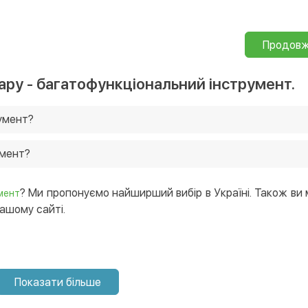
Продов
ару - багатофункціональний інструмент.
румент?
ашому магазині від 929 грн. Ще у нас постійно діють акції,
умент?

трумент в нашому інтернет-магазині, і ми доставимо його
? Ми пропонуємо найширший вибір в Україні. Також ви
мент
ашому сайті.
Показати більше