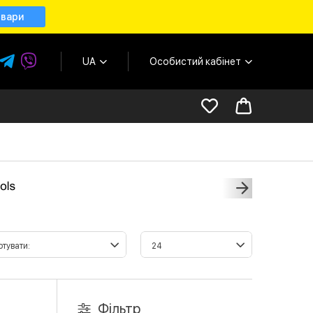
овари
UA
Особистий кабінет
Фільтр