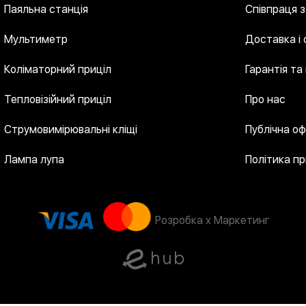
Паяльна станція
Співпраця 
Мультиметр
Доставка і
Коліматорний приціл
Гарантія та
Тепловізійний приціл
Про нас
Струмовимірювальні кліщі
Публічна о
Лампа лупа
Політика п
Розробка x Маркетинг