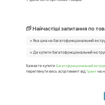
Найчастіші запитання по тов
» Яка ціна на багатофункціональний інст
Ціни на багатофункціональний інструмент в н
» Де купити багатофункціональний інстр
є можливість придбати товар зі знижками 
Ви можете купити багатофункціональний інс
будь-який регіон України. 😉
Бажаєте купити
Багатофункціональний інстру
переглянути весь асортимент від
на н
Граніт