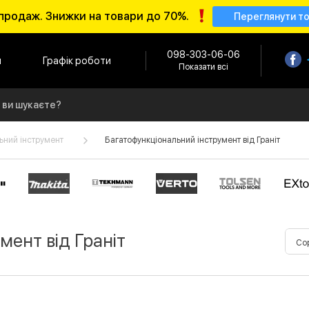
продаж. Знижки на товари до 70%.
Переглянути т
098-303-06-06
и
Графік роботи
Показати всі
ьний інструмент
Багатофункціональний інструмент від Граніт
мент від Граніт