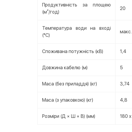
Продуктивність за площею
20
(м²/год)
Температура води на вході
макс.
(°C)
Споживана потужність (кВ)
1,4
Довжина кабелю (м)
5
Маса (без приладдя) (кг)
3,74
Маса (з упаковкою) (кг)
4,8
Розміри (Д × Ш × В) (мм)
180 x