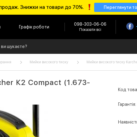
продаж. Знижки на товари до 70%.
Переглянути т
098-303-06-06
и
Графік роботи
Показати всі
ирання
Мийки високого тиску
Мийки високого тиску Karch
cher К2 Compact (1.673-
Код това
Гарантія:
Наявніст