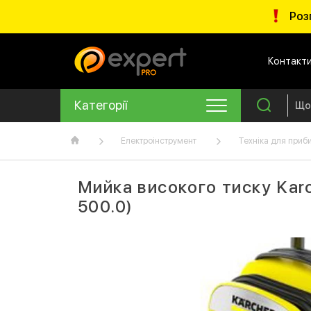
Роз
Контакт
Категорії
Електроінструмент
Техніка для приб
Мийка високого тиску Kar
500.0)