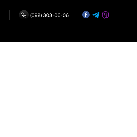
(098) 303-06-06
з нами
Адреса:
 оплата
м. Київ, вул.
В.Васильківська 72
 повернення
Графік роботи:
Щодня:
10:00-19:00
ферта
риватності