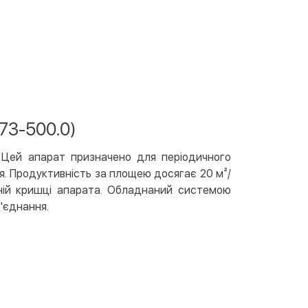
вкою
тою
арткою на сайті
Безкоштовно
at24
ay
e Pay
73-500.0)
le Pay
 Цей апарат призначено для періодичного
ковий розрахунок
Безкоштовно
я. Продуктивність за площею досягає 20 м²/
та на карту юр.особи
дній кришці апарата. Обладнаний системою
та на рахунок юр.особи
'єднання.
єва розстрочка (Приватбанк)
та частинами (Приватбанк)
пка частинами (Монобанк)