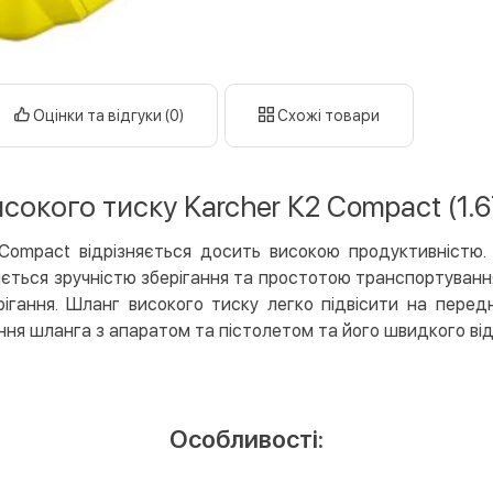
готі
кар
Оплата к
Оцінки та відгуки (0)
Схожі товари
Priv
LiqP
Appl
сокого тиску Karcher К2 Compact (1.6
Goog
Compact відрізняється досить високою продуктивністю.
Безготів
няється зручністю зберігання та простотою транспортуванн
Опла
рігання. Шланг високого тиску легко підвісити на пере
Опла
ня шланга з апаратом та пістолетом та його швидкого від
Кредит
Митт
Опла
Особливості:
Поку