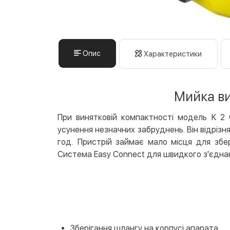
Опис
Характеристики
Мийка ви
При винятковій компактності модель K 2 
усунення незначних забруднень. Він відріз
год. Пристрій займає мало місця для збе
Система Easy Connect для швидкого з'єднан
Зберігання шлангу на корпусі апарата