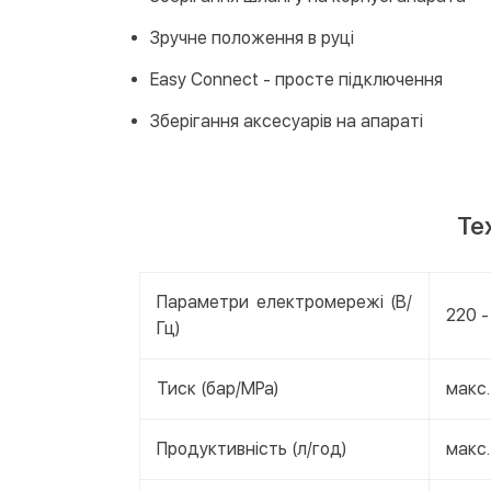
Зручне положення в руці
Easy Connect - просте підключення
Зберігання аксесуарів на апараті
Те
Параметри електромережі (В/
220 -
Гц)
Тиск (бар/MPa)
макс.
Продуктивність (л/год)
макс