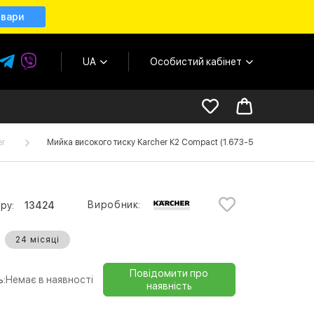
овари
UA
Особистий кабінет
er
Мийка високого тиску Karcher К2 Compact (1.673-500.0)
Виробник:
ру:
13424
24 місяці
Повідомити про
ь:
Немає в наявності
наявність