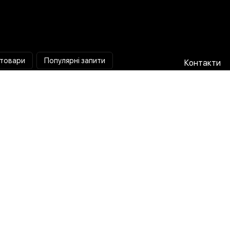
 товари
Популярні запити
Контакти
Паяльна станція
Співпраця 
Мультиметр
Доставка і
Коліматорний приціл
Гарантія та
Тепловізійний приціл
Про нас
Струмовимірювальні кліщі
Публічна о
Лампа лупа
Політика п