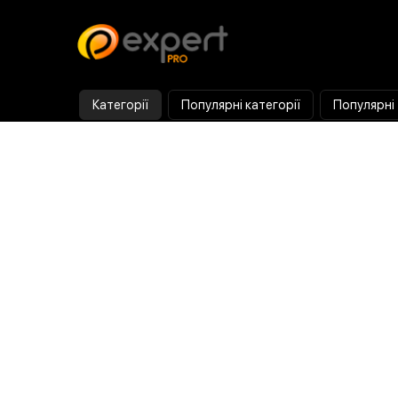
Категорії
Популярні категорії
Популярні
Тепловізор
Прилад нічного бачення
Бінокулярна лупа
Випалювач по дереву
Ультразвукова ванна
Паяльник