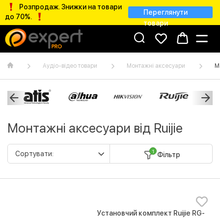
Розпродаж. Знижки на товари
Переглянути
до 70%.
товари
Аудіо-відео товари
Монтажні аксесуари
М
Монтажні аксесуари від Ruijie
1
Фільтр
Установчий комплект Ruijie RG-