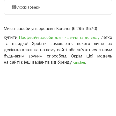
картою
Схожі товари
Оплата карткою на сайті
Безкоштовно
Privat24
Миючі засоби універсальні Karcher (6.295-357.0)
LiqPay
Купити
легко
Професійні засоби для чищення та догляду
Apple Pay
та швидко! Зробіть замовлення всього лише за
Google Pay
декілька кліків на нашому сайті або зв'яжіться з нами
будь-яким зруним способом. Окрім цієї модель
Безготівковий розрахунок
Безкоштовно
на сайті є інші варіантів від бренду
.
Karcher
Оплата на карту юр.особи
Оплата на рахунок юр.особи
Кредит
Миттєва розстрочка (Приватбанк)
Оплата частинами (Приватбанк)
Покупка частинами (Монобанк)