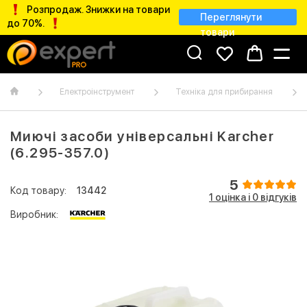
Розпродаж. Знижки на товари
Переглянути
до 70%.
товари
Електроінструмент
Техніка для прибирання
Миючі засоби універсальні Karcher
(6.295-357.0)
5
Код товару:
13442
1 оцінка і 0 відгуків
Виробник: