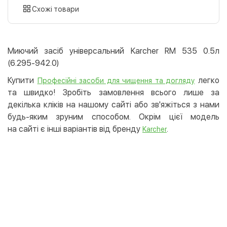
картою
Схожі товари
Оплата карткою на сайті
Безкоштовно
Privat24
Миючий засіб універсальний Karcher RM 535 0.5л
LiqPay
(6.295-942.0)
Apple Pay
Купити
легко
Професійні засоби для чищення та догляду
Google Pay
та швидко! Зробіть замовлення всього лише за
декілька кліків на нашому сайті або зв'яжіться з нами
Безготівковий розрахунок
Безкоштовно
будь-яким зруним способом. Окрім цієї модель
Оплата на карту юр.особи
на сайті є інші варіантів від бренду
.
Karcher
Оплата на рахунок юр.особи
Кредит
Миттєва розстрочка (Приватбанк)
Оплата частинами (Приватбанк)
Покупка частинами (Монобанк)