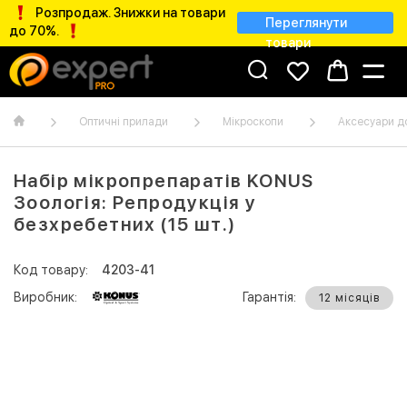
Розпродаж. Знижки на товари
Переглянути
до 70%.
товари
Оптичні прилади
Мікроскопи
Аксесуари до
Набір мікропрепаратів KONUS
Зоологія: Репродукція у
безхребетних (15 шт.)
Код товару:
4203-41
Виробник:
Гарантія:
12 місяців