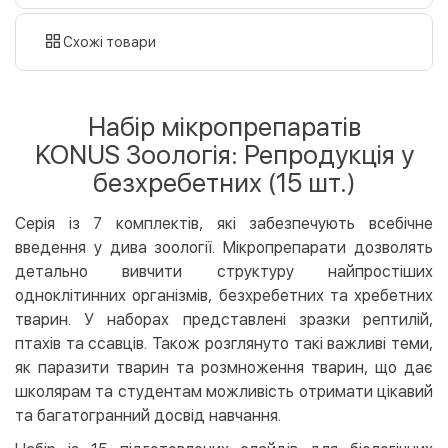
готівкою
картою
Схожі товари
Оплата карткою на сайті
Безкоштовно
Privat24
Набір мікропрепаратів
LiqPay
KONUS Зоологія: Репродукція у
Apple Pay
безхребетних (15 шт.)
Google Pay
Серія із 7 комплектів, які забезпечують всебічне
Безготівковий розрахунок
Безкоштовно
введення у дива зоології. Мікропрепарати дозволять
Оплата на карту юр.особи
детально вивчити структуру найпростіших
Оплата на рахунок юр.особи
одноклітинних організмів, безхребетних та хребетних
тварин. У наборах представлені зразки рептилій,
Кредит
птахів та ссавців. Також розглянуто такі важливі теми,
Миттєва розстрочка (Приватбанк)
як паразити тварин та розмноження тварин, що дає
Оплата частинами (Приватбанк)
школярам та студентам можливість отримати цікавий
Покупка частинами (Монобанк)
та багатогранний досвід навчання.