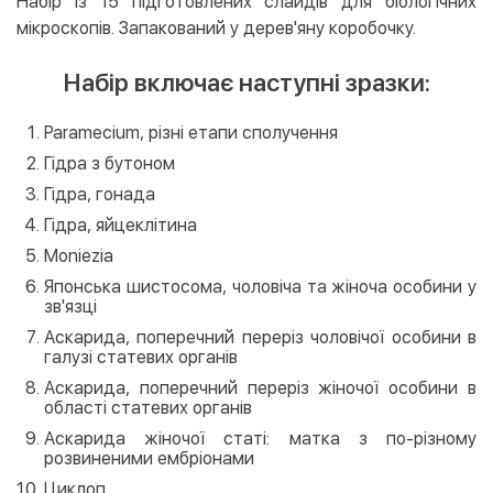
Набір із 15 підготовлених слайдів для біологічних
мікроскопів. Запакований у дерев'яну коробочку.
Набір включає наступні зразки:
Paramecium, різні етапи сполучення
Гідра з бутоном
Гідра, гонада
Гідра, яйцеклітина
Moniezia
Японська шистосома, чоловіча та жіноча особини у
зв'язці
Аскарида, поперечний переріз чоловічої особини в
галузі статевих органів
Аскарида, поперечний переріз жіночої особини в
області статевих органів
Аскарида жіночої статі: матка з по-різному
розвиненими ембріонами
Циклоп