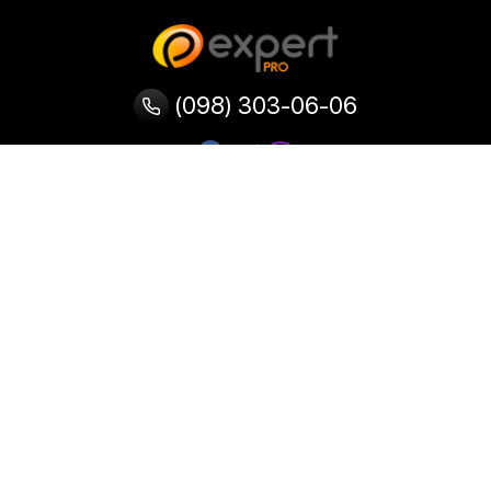
(098) 303-06-06
Категорії
Популярні
Популярні
Популярні
категорії
товари
запити
Тепловізор
Прилад нічного бачення
Бінокулярна лупа
Випалювач по дереву
Ультразвукова ванна