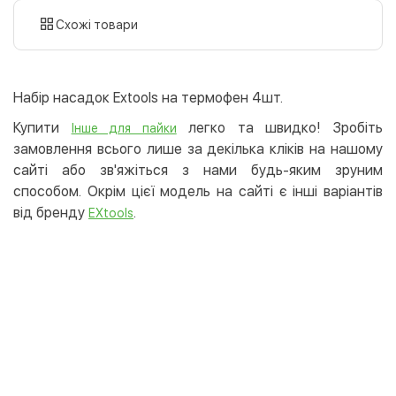
картою
Схожі товари
Оплата карткою на сайті
Безкоштовно
Privat24
Набір насадок Extools на термофен 4шт.
LiqPay
Купити
легко та швидко! Зробіть
Інше для пайки
Apple Pay
замовлення всього лише за декілька кліків на нашому
Google Pay
сайті або зв'яжіться з нами будь-яким зруним
способом. Окрім цієї модель на сайті є інші варіантів
Безготівковий розрахунок
Безкоштовно
від бренду
.
EXtools
Оплата на карту юр.особи
Оплата на рахунок юр.особи
Кредит
Миттєва розстрочка (Приватбанк)
Оплата частинами (Приватбанк)
Покупка частинами (Монобанк)