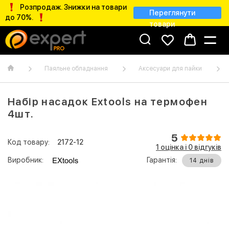
Розпродаж. Знижки на товари
Переглянути
до 70%.
товари
Паяльне обладнання
Аксесуари для пайки
Набір насадок Extools на термофен
4шт.
5
Код товару:
2172-12
1 оцінка і 0 відгуків
Виробник:
Гарантія:
14 днів