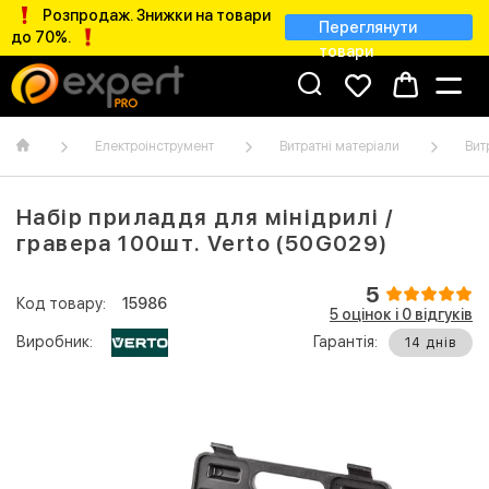
Розпродаж. Знижки на товари
Переглянути
до 70%.
товари
Електроінструмент
Витратні матеріали
Вит
Набір приладдя для мінідрилі /
гравера 100шт. Verto (50G029)
5
Код товару:
15986
5 оцінок і 0 відгуків
Виробник:
Гарантія:
14 днів