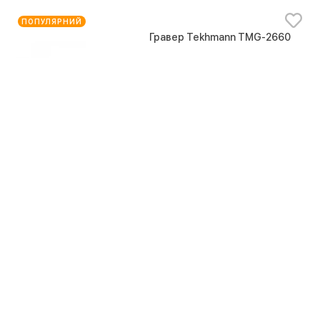
ПОПУЛЯРНИЙ
Гравер Tekhmann TMG-2660
14 оцінок
Немає в наявності
1478
В кошик
ХІТ ПРОДАЖУ
Гравер Зеніт ЗГ-250 М
3 оцінки
Немає в наявності
1307