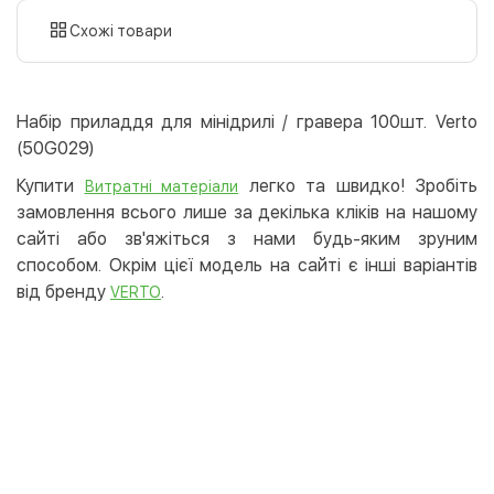
картою
Схожі товари
Оплата карткою на сайті
Безкоштовно
Privat24
Набір приладдя для мінідрилі / гравера 100шт. Verto
LiqPay
(50G029)
Apple Pay
Купити
легко та швидко! Зробіть
Витратні матеріали
Google Pay
замовлення всього лише за декілька кліків на нашому
сайті або зв'яжіться з нами будь-яким зруним
Безготівковий розрахунок
Безкоштовно
способом. Окрім цієї модель на сайті є інші варіантів
Оплата на карту юр.особи
від бренду
.
VERTO
Оплата на рахунок юр.особи
Кредит
Миттєва розстрочка (Приватбанк)
Оплата частинами (Приватбанк)
Покупка частинами (Монобанк)