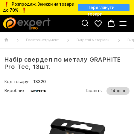
Розпродаж. Знижки на товари
Переглянути
до 70%.
товари
Електроінструмент
Витратні матеріали
Вит
Набір свердел по металу GRAPHITE
Pro-Tec, 13шт.
Код товару:
13320
Виробник:
Гарантія:
14 днів