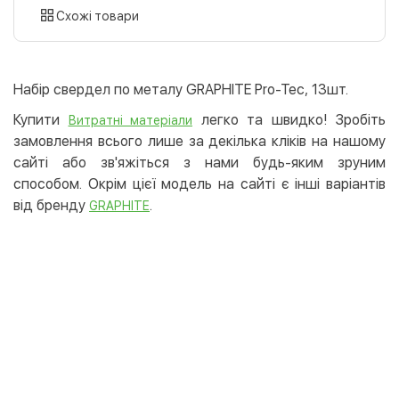
картою
Схожі товари
Оплата карткою на сайті
Безкоштовно
Privat24
Набір свердел по металу GRAPHITE Pro-Tec, 13шт.
LiqPay
Купити
легко та швидко! Зробіть
Витратні матеріали
Apple Pay
замовлення всього лише за декілька кліків на нашому
Google Pay
сайті або зв'яжіться з нами будь-яким зруним
способом. Окрім цієї модель на сайті є інші варіантів
Безготівковий розрахунок
Безкоштовно
від бренду
.
GRAPHITE
Оплата на карту юр.особи
Оплата на рахунок юр.особи
Кредит
Миттєва розстрочка (Приватбанк)
Оплата частинами (Приватбанк)
Покупка частинами (Монобанк)