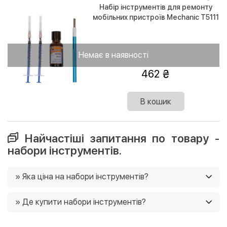
Набір інструментів для ремонту
мобільних пристроїв Mechanic T5111
для відклеювання задньої панелі
Немає в наявності
462
В кошик
Найчастіші запитання по товару -
набори інструментів.
» Яка ціна на набори інструментів?
Ціни на набори інструментів в нашому магазині від 35
» Де купити набори інструментів?
грн. Ще у нас постійно діють акції, і часто є можливість
придбати товар зі знижками 🙂
Ви можете купити набори інструментів в нашому