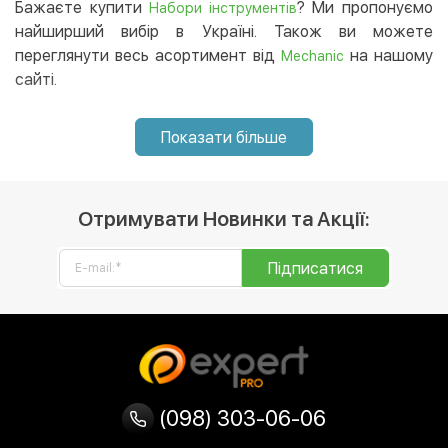
інтернет-магазині, і ми доставимо їх в будь-який
Бажаєте купити
? Ми пропонуємо
Набори інструментів
регіон України. 😉
найширший вибір в Україні. Також ви можете
переглянути весь асортимент від
на нашому
Mechanic
сайті.
Показати більше
Отримувати Новинки та Акції:
Підписатися
(098) 303-06-06