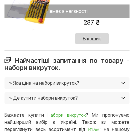
Немає в наявності
287
В кошик
Найчастіші запитання по товару -
набори викруток.
» Яка ціна на набори викруток?
Ціни на набори викруток в нашому магазині від 49 грн.
» Де купити набори викруток?
Ще у нас постійно діють акції, і часто є можливість
придбати товар зі знижками 🙂
Ви можете купити набори викруток в нашому
інтернет-магазині, і ми доставимо їх в будь-який
Бажаєте купити
? Ми пропонуємо
Набори викруток
регіон України. 😉
найширший вибір в Україні. Також ви можете
переглянути весь асортимент від
на нашому
R'Deer