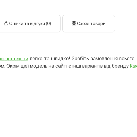
готі
кар
Оцінки та відгуки (0)
Схожі товари
Оплата к
Priv
LiqP
Appl
легко та швидко! Зробіть замовлення всього л
Goog
льної техніки
. Окрім цієї модель на сайті є інші варіантів від бренду
Kar
Безготів
Опла
Опла
Кредит
Митт
Опла
Поку