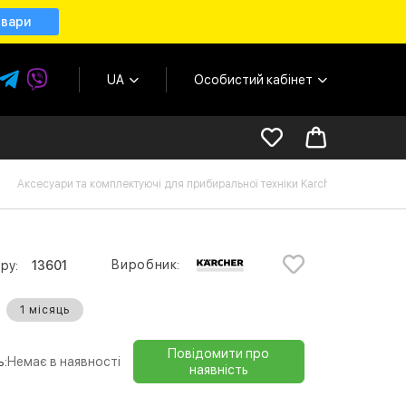
овари
UA
Особистий кабінет
Аксесуари та комплектуючі для прибиральної техніки Karcher
На
Виробник:
ру:
13601
1 місяць
Повідомити про
ь:
Немає в наявності
наявність