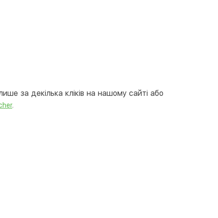
вкою
тою
арткою на сайті
Безкоштовно
at24
ay
e Pay
ише за декілька кліків на нашому сайті або
le Pay
.
cher
ковий розрахунок
Безкоштовно
та на карту юр.особи
та на рахунок юр.особи
єва розстрочка (Приватбанк)
та частинами (Приватбанк)
пка частинами (Монобанк)