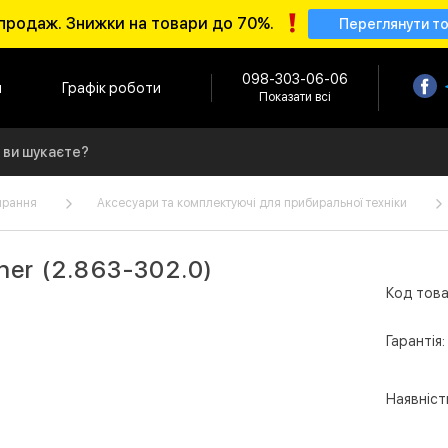
продаж. Знижки на товари до 70%.
Переглянути т
098-303-06-06
и
Графік роботи
Показати всі
ирання
Аксесуари та комплектуючі для прибиральної техніки
er (2.863-302.0)
Код това
Гарантія:
Наявніст