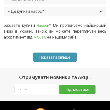
Ціни на насоси в нашому магазині від 1170 грн. Ще у
» Де купити насос?
нас постійно діють акції, і часто є можливість
придбати товар зі знижками 🙂
Ви можете купити насос в нашому інтернет-магазині, і
ми доставимо його в будь-який регіон України. 😉
Бажаєте купити
? Ми пропонуємо найширший
Насоси
вибір в Україні. Також ви можете переглянути весь
асортимент від
на нашому сайті.
MAKITA
Показати більше
Отримувати Новинки та Акції:
Підписатися