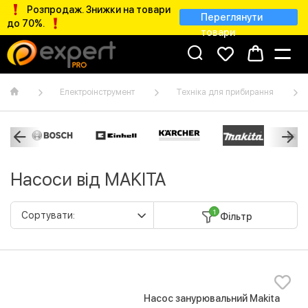
Розпродаж. Знижки на товари
Переглянути
до 70%.
товари
Електроінструмент
Техніка для прибирання
Насоси від MAKITA
1
Фільтр
Насос занурювальний Makita