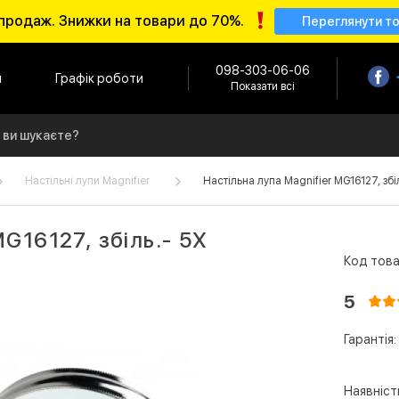
продаж. Знижки на товари до 70%.
Переглянути т
098-303-06-06
и
Графік роботи
Показати всі
Настільні лупи Magnifier
Настільна лупа Magnifier MG16127, збі
MG16127, збіль.- 5Х
Код това
5
Гарантія:
Наявніст