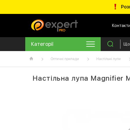
Роз
Контакт
Категорії
Оптичні прилади
Настільні лупи
Настільна лупа Magnifier 