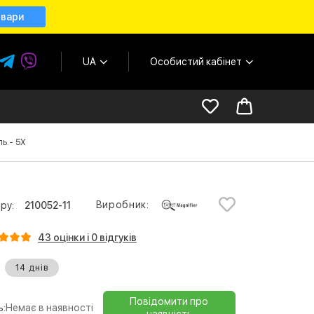
овари
UA
Особистий кабінет
ль.- 5Х
Виробник:
ру:
210052-11
43 оцінки і 0 відгуків
14 днів
Повідомити про
ь:
Немає в наявності