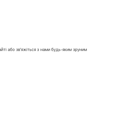
 доставки уточнюйте
відділенні Justin
За тарифами перевізника
вкою
тою
арткою на сайті
Безкоштовно
at24
ay
айті або зв'яжіться з нами будь-яким зруним
e Pay
le Pay
ковий розрахунок
Безкоштовно
та на карту юр.особи
та на рахунок юр.особи
єва розстрочка (Приватбанк)
та частинами (Приватбанк)