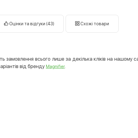
Дату
Оплата у 
готі
Оцінки та відгуки (43)
Схожі товари
кар
Оплата к
Priv
LiqP
ть замовлення всього лише за декілька кліків на нашому с
Appl
варіантів від бренду
.
Magnifier
Goog
Безготів
Опла
Опла
Кредит
Митт
Опла