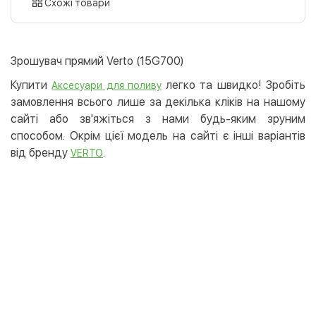
картою
Схожі товари
Оплата карткою на сайті
Безкоштовно
Privat24
Зрошувач прямий Verto (15G700)
LiqPay
Купити
легко та швидко! Зробіть
Аксесуари для поливу
Apple Pay
замовлення всього лише за декілька кліків на нашому
Google Pay
сайті або зв'яжіться з нами будь-яким зруним
способом. Окрім цієї модель на сайті є інші варіантів
Безготівковий розрахунок
Безкоштовно
від бренду
.
VERTO
Оплата на карту юр.особи
Оплата на рахунок юр.особи
Кредит
Миттєва розстрочка (Приватбанк)
Оплата частинами (Приватбанк)
Покупка частинами (Монобанк)