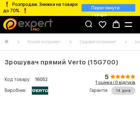
Розпродаж. Знижки на товари
Переглянути
до 70%.
товари
Ручний інструмент
Садовий інструмент
Ак
Зрошувач прямий Verto (15G700)
5
Код товару:
16052
1 оцінка і 0 відгуків
Виробник:
Гарантія:
14 днів