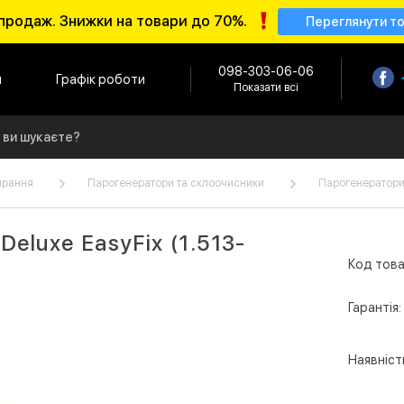
продаж. Знижки на товари до 70%.
Переглянути т
098-303-06-06
и
Графік роботи
Показати всі
ирання
Парогенератори та склоочисники
Парогенератори
Deluxe EasyFix (1.513-
Код това
Гарантія:
Наявніст