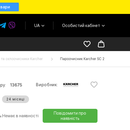
овари
UA
Особистий кабінет
 та склоочисники Karcher
Пароочисник Karcher SC 2 Deluxe EasyFix 
Виробник:
ру:
13675
24 місяці
Повідомити про
ь:
Немає в наявності
наявність