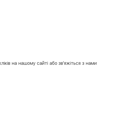
вкою
тою
арткою на сайті
Безкоштовно
at24
ay
e Pay
le Pay
ліків на нашому сайті або зв'яжіться з нами
ковий розрахунок
Безкоштовно
та на карту юр.особи
та на рахунок юр.особи
єва розстрочка (Приватбанк)
та частинами (Приватбанк)
пка частинами (Монобанк)