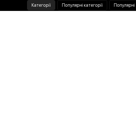
Категорії
Популярні категорії
Популярні
Тепловізор
Прилад нічного бачення
Бінокулярна лупа
Випалювач по дереву
Ультразвукова ванна
Паяльник