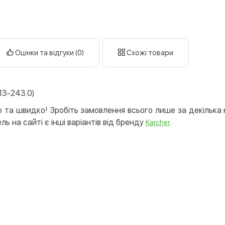
готі
кар
Оплата к
Оцінки та відгуки (0)
Схожі товари
Priv
LiqP
Appl
13-243.0)
Goog
 та швидко! Зробіть замовлення всього лише за декілька к
Безготів
ь на сайті є інші варіантів від бренду
.
Karcher
Опла
Опла
Кредит
Митт
Опла
Поку