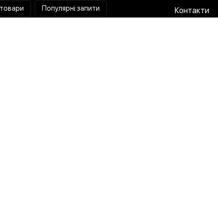
 товари
Популярні запити
Контакти
Паяльна станція
Співпраця 
Мультиметр
Доставка і
Коліматорний приціл
Гарантія та
Тепловізійний приціл
Про нас
Струмовимірювальні кліщі
Публічна о
Лампа лупа
Політика п
Розробка x Маркетинг