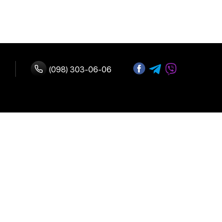
(098) 303-06-06
з нами
Адреса:
 оплата
м. Київ, вул.
В.Васильківська 72
 повернення
Графік роботи:
Щодня:
10:00-19:00
ферта