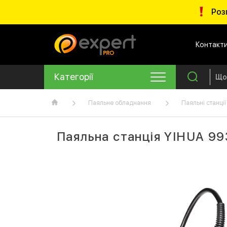
Роз
Контакт
Категорії
Паяльне обладнання
Паяльні станції
Паяльна станція YIHUA 99