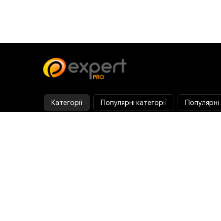
Категорії
Популярні категорії
Популярні
Тепловізор
Прилад нічного бачення
Бінокулярна лупа
Випалювач по дереву
Ультразвукова ванна