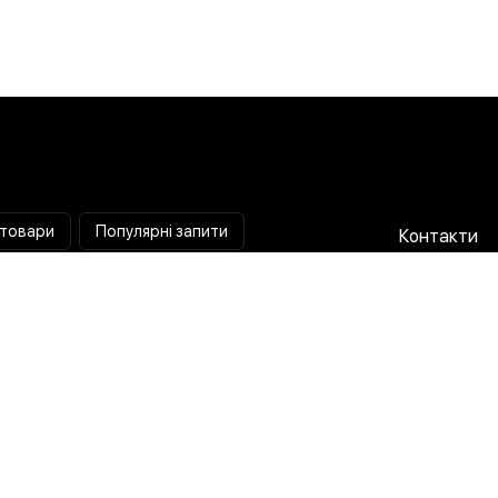
 товари
Популярні запити
Контакти
Паяльна станція
Співпраця 
Мультиметр
Доставка і
Коліматорний приціл
Гарантія та
Тепловізійний приціл
Про нас
Струмовимірювальні кліщі
Публічна о