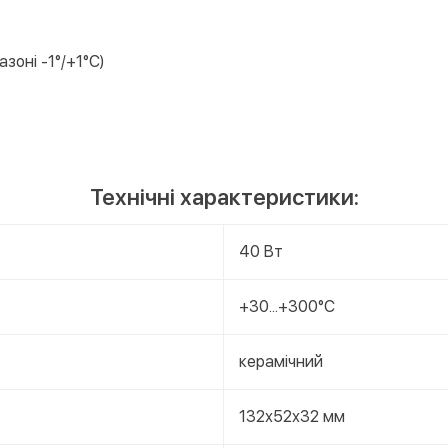
зоні -1°/+1°C)
Технічні характеристики:
40 Вт
+30...+300°C
керамічний
132х52х32 мм