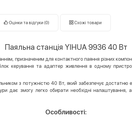
готі
кар
Оцінки та відгуки (0)
Схожі товари
Оплата к
Priv
LiqP
Паяльна станція YIHUA 9936 40 Вт
Appl
Goog
нням, призначеним для контактного паяння різних компоне
 блок керування та адаптер живлення в одному пристрої
Безготів
Опла
ьником з потужністю 40 Вт, який забезпечує достатню е
Опла
ури дає змогу легко обирати необхідні налаштування, 
Кредит
Митт
Особливості:
Опла
Поку