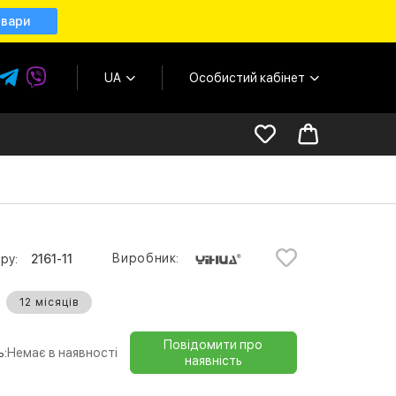
овари
UA
Особистий кабінет
Виробник:
ру:
2161-11
12 місяців
Повідомити про
ь:
Немає в наявності
наявність