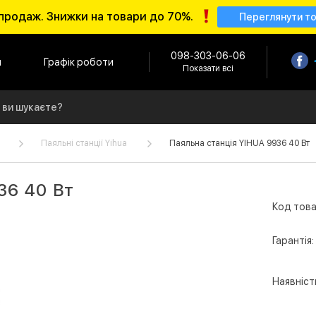
продаж. Знижки на товари до 70%.
Переглянути т
098-303-06-06
и
Графік роботи
Показати всі
Паяльні станції Yihua
Паяльна станція YIHUA 9936 40 Вт
36 40 Вт
Код това
Гарантія:
Наявніст