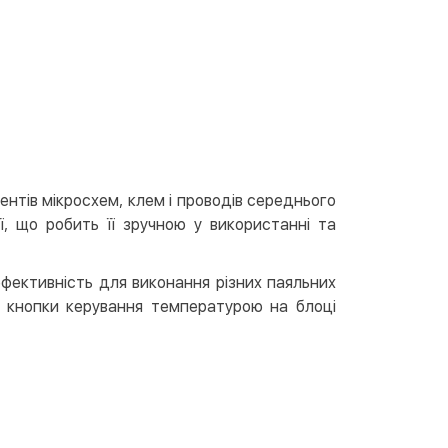
вкою
тою
арткою на сайті
Безкоштовно
at24
ay
e Pay
le Pay
нтів мікросхем, клем і проводів середнього
, що робить її зручною у використанні та
ковий розрахунок
Безкоштовно
та на карту юр.особи
фективність для виконання різних паяльних
та на рахунок юр.особи
а кнопки керування температурою на блоці
єва розстрочка (Приватбанк)
та частинами (Приватбанк)
пка частинами (Монобанк)