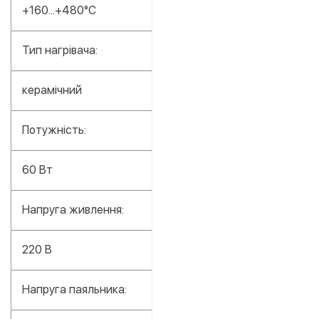
+160...+480°C
Тип нагрівача:
керамічний
Потужність:
60 Вт
Напруга живлення:
220 В
Напруга паяльника: