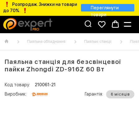
Розпродаж. Знижки на товари
Переглянути
до 70%.
товари
Паяльне обладнання
Паяльні станції
Паял
Паяльна станція для безсвінцевої
пайки Zhongdi ZD-916Z 60 Вт
Код товару:
210061-21
Виробник:
Гарантія:
6 місяців