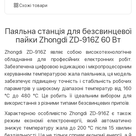
картою
Схожі товари
Оплата карткою на сайті
Безкоштовно
Privat24
Паяльна станція для безсвинцевої
LiqPay
пайки Zhongdi ZD-916Z 60 Вт
Apple Pay
Google Pay
Zhongdi ZD-916Z являє собою високотехнологічне
обладнання для професійних електронних робіт.
Безготівковий розрахунок
Безкоштовно
Забезпечена цифровою індикацією і мікропроцесорним
Оплата на карту юр.особи
керуванням температурою жала паяльника, ця модель
Оплата на рахунок юр.особи
забезпечує підвищену точність і стабільність робочих
параметрів у широкому діапазоні температур від 160
Кредит
°C до 480 °C. Це робить її ідеальним вибором для
Миттєва розстрочка (Приватбанк)
використання з різними типами безсвинцевих припоїв.
Оплата частинами (Приватбанк)
Характерною особливістю Zhongdi ZD-916Z є також
Покупка частинами (Монобанк)
режим економії електроенергії, який автоматично
знижує температуру жала до 200 °C після 15 хвилин
бездіяльності. Це не тільки сприяє економії енергії, а й