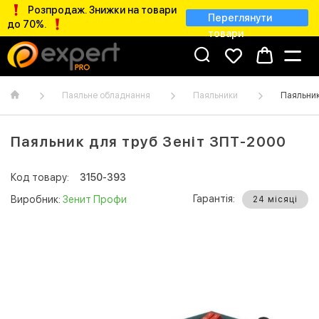
Розпродаж. Знижки на товари
Переглянути
до 70%.
товари
Паяльне обладнання
Паяльники
Паяльник
Паяльник для труб Зеніт ЗПТ-2000
Код товару:
3150-393
Гарантія:
Виробник:
Зенит Профи
24 місяці