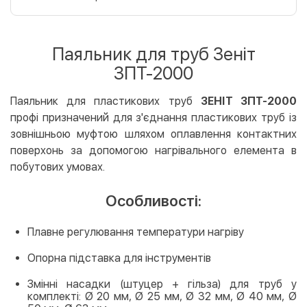
Оплата карткою на сайті
Безкоштовно
Privat24
Паяльник для труб Зеніт
LiqPay
ЗПТ-2000
Apple Pay
Google Pay
Паяльник для пластикових труб
ЗЕНІТ ЗПТ-2000
профі призначений для з'єднання пластикових труб із
Безготівковий розрахунок
Безкоштовно
зовнішньою муфтою шляхом оплавлення контактних
Оплата на карту юр.особи
поверхонь за допомогою нагрівального елемента в
Оплата на рахунок юр.особи
побутових умовах.
Кредит
Особливості:
Миттєва розстрочка (Приватбанк)
Плавне регулювання температури нагріву
Оплата частинами (Приватбанк)
Покупка частинами (Монобанк)
Опорна підставка для інструментів
Змінні насадки (штуцер + гільза) для труб у
комплекті: Ø 20 мм, Ø 25 мм, Ø 32 мм, Ø 40 мм, Ø