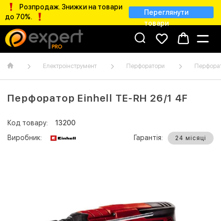
Розпродаж. Знижки на товари
Переглянути
до 70%.
товари
Електроінструмент
Перфоратори
Перфорат
Перфоратор Einhell TE-RH 26/1 4F
Код товару:
13200
Виробник:
Гарантія:
24 місяці