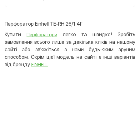
Оплата карткою на сайті
Безкоштовно
Privat24
Перфоратор Einhell TE-RH 26/1 4F
LiqPay
Купити
легко та швидко! Зробіть
Перфоратори
Apple Pay
замовлення всього лише за декілька кліків на нашому
Google Pay
сайті або зв'яжіться з нами будь-яким зруним
способом. Окрім цієї модель на сайті є інші варіантів
Безготівковий розрахунок
Безкоштовно
від бренду
.
EINHELL
Оплата на карту юр.особи
Оплата на рахунок юр.особи
Кредит
Миттєва розстрочка (Приватбанк)
Оплата частинами (Приватбанк)
Покупка частинами (Монобанк)