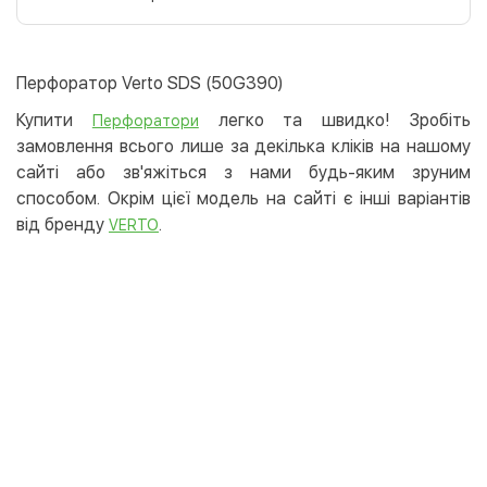
Оплата карткою на сайті
Безкоштовно
Privat24
Перфоратор Verto SDS (50G390)
LiqPay
Купити
легко та швидко! Зробіть
Перфоратори
Apple Pay
замовлення всього лише за декілька кліків на нашому
Google Pay
сайті або зв'яжіться з нами будь-яким зруним
способом. Окрім цієї модель на сайті є інші варіантів
Безготівковий розрахунок
Безкоштовно
від бренду
.
VERTO
Оплата на карту юр.особи
Оплата на рахунок юр.особи
Кредит
Миттєва розстрочка (Приватбанк)
Оплата частинами (Приватбанк)
Покупка частинами (Монобанк)