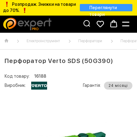
Розпродаж. Знижки на товари
Переглянути
до 70%.
товари
Електроінструмент
Перфоратори
Перфора
Перфоратор Verto SDS (50G390)
Код товару:
16188
Виробник:
Гарантія:
24 місяці