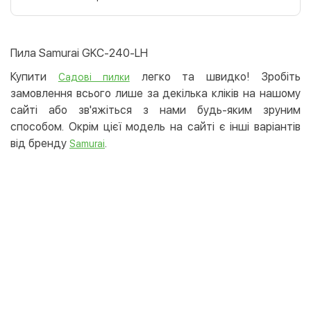
Оплата карткою на сайті
Безкоштовно
Privat24
Пила Samurai GKC-240-LH
LiqPay
Купити
легко та швидко! Зробіть
Садові пилки
Apple Pay
замовлення всього лише за декілька кліків на нашому
Google Pay
сайті або зв'яжіться з нами будь-яким зруним
способом. Окрім цієї модель на сайті є інші варіантів
Безготівковий розрахунок
Безкоштовно
від бренду
.
Samurai
Оплата на карту юр.особи
Оплата на рахунок юр.особи
Кредит
Миттєва розстрочка (Приватбанк)
Оплата частинами (Приватбанк)
Покупка частинами (Монобанк)