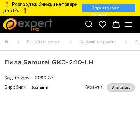
Розпродаж. Знижки на товари
Переглянути
до 70%.
товари
Ручний інструмент
Садовий інструмент
Са
Пила Samurai GKC-240-LH
Код товару:
3090-37
Виробник:
Гарантія:
6 місяців