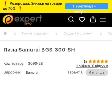
Розпродаж. Знижки на товари
Переглянути
до 70%.
товари
Ручний інструмент
Садовий інструмент
Са
Пила Samurai BGS-300-SH
5
Код товару:
3090-28
1 оцінка і 0 відгуків
Виробник:
Гарантія:
6 місяців