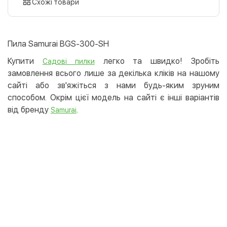
картою
Схожі товари
Оплата карткою на сайті
Безкоштовно
Privat24
Пила Samurai BGS-300-SH
LiqPay
Купити
легко та швидко! Зробіть
Садові пилки
Apple Pay
замовлення всього лише за декілька кліків на нашому
Google Pay
сайті або зв'яжіться з нами будь-яким зруним
способом. Окрім цієї модель на сайті є інші варіантів
Безготівковий розрахунок
Безкоштовно
від бренду
.
Samurai
Оплата на карту юр.особи
Оплата на рахунок юр.особи
Кредит
Миттєва розстрочка (Приватбанк)
Оплата частинами (Приватбанк)
Покупка частинами (Монобанк)