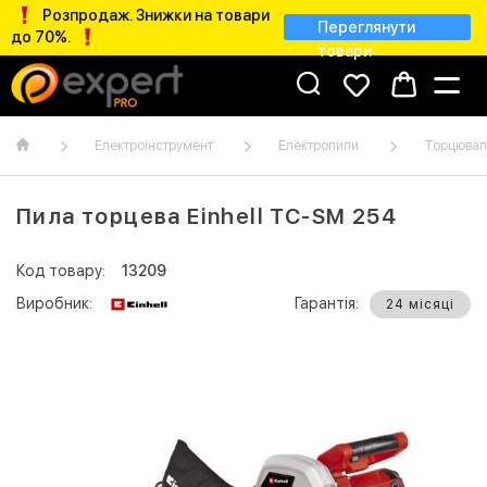
Розпродаж. Знижки на товари
Переглянути
до 70%.
товари
Електроінструмент
Електропили
Торцювал
Пила торцева Einhell TC-SM 254
Код товару:
13209
Виробник:
Гарантія:
24 місяці