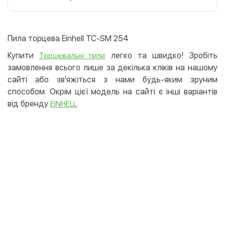
Оплата карткою на сайті
Безкоштовно
Privat24
Пила торцева Einhell TC-SM 254
LiqPay
Купити
легко та швидко! Зробіть
Торцювальні пили
Apple Pay
замовлення всього лише за декілька кліків на нашому
Google Pay
сайті або зв'яжіться з нами будь-яким зруним
способом. Окрім цієї модель на сайті є інші варіантів
Безготівковий розрахунок
Безкоштовно
від бренду
.
EINHELL
Оплата на карту юр.особи
Оплата на рахунок юр.особи
Кредит
Миттєва розстрочка (Приватбанк)
Оплата частинами (Приватбанк)
Покупка частинами (Монобанк)