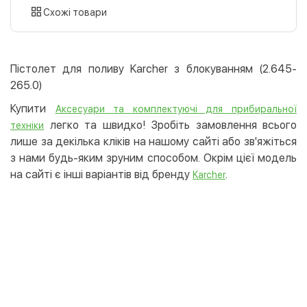
картою
Схожі товари
Оплата карткою на сайті
Безкоштовно
Privat24
Пістолет для поливу Karcher з блокуванням (2.645-
LiqPay
265.0)
Apple Pay
Купити
Аксесуари та комплектуючі для прибиральної
Google Pay
легко та швидко! Зробіть замовлення всього
техніки
лише за декілька кліків на нашому сайті або зв'яжіться
Безготівковий розрахунок
Безкоштовно
з нами будь-яким зруним способом. Окрім цієї модель
Оплата на карту юр.особи
на сайті є інші варіантів від бренду
.
Karcher
Оплата на рахунок юр.особи
Кредит
Миттєва розстрочка (Приватбанк)
Оплата частинами (Приватбанк)
Покупка частинами (Монобанк)