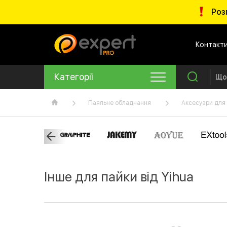
Роз
Контакт
Категорії
Паяльне обладнання
Аксесуари для
Інше для пайки від Yihua