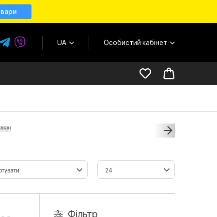
овари
UA
Особистий кабінет
Фільтр