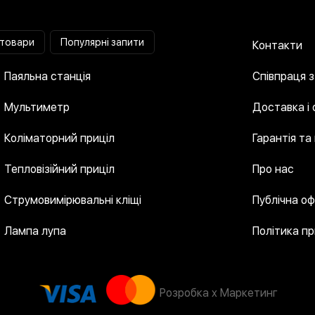
 товари
Популярні запити
Контакти
Паяльна станція
Співпраця 
Мультиметр
Доставка і
Коліматорний приціл
Гарантія та
Тепловізійний приціл
Про нас
Струмовимірювальні кліщі
Публічна о
Лампа лупа
Політика п
Розробка x Маркетинг