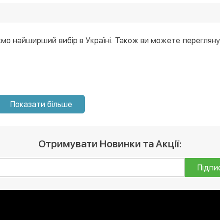
 39 грн. Ще у нас постійно діють акції, і часто є можливіст
нтернет-магазині, і ми доставимо його в будь-який регіон
мо найширший вибір в Україні. Також ви можете перегляну
Показати більше
Отримувати Новинки та Акції:
Підпи