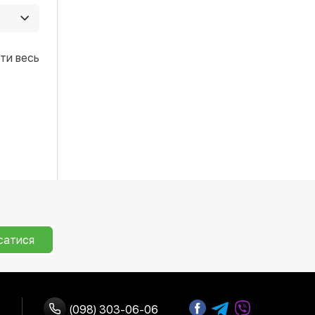
ь
ти весь
сатися
(098) 303-06-06