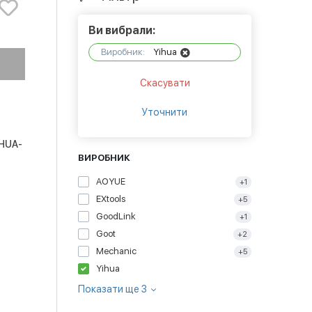
Ви вибрали:
Виробник:
Yihua
Скасувати
Уточнити
IHUA-
ВИРОБНИК
AOYUE
+1
EXtools
+5
GoodLink
+1
Goot
+2
Mechanic
+5
Yihua
Показати ще 3