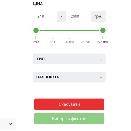
ЦІНА
-
грн.
249
854
1,5 тис.
2,1 тис.
2,7 тис.
ТИП
НАЯВНІСТЬ
Скасувати
Виберіть фільтри