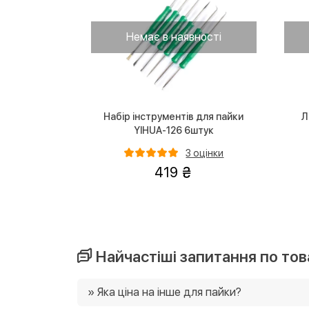
Немає в наявності
Набір інструментів для пайки
Л
YIHUA-126 6штук
3 оцінки
419
Найчастіші запитання по това
» Яка ціна на інше для пайки?