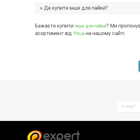
Ціни на інше для пайки в нашому магазині від
» Де купити інше для пайки?
придбати товар зі знижками 🙂
Ви можете купити інше для пайки в нашому і
України. 😉
Бажаєте купити
? Ми пропонує
Інше для пайки
асортимент від
на нашому сайті.
Yihua