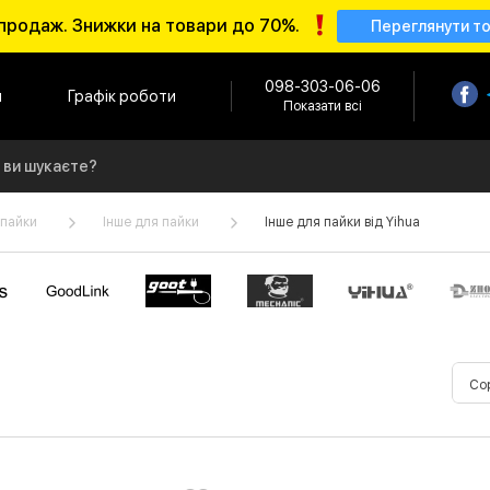
продаж. Знижки на товари до 70%.
Переглянути т
098-303-06-06
и
Графік роботи
Показати всі
 пайки
Інше для пайки
Інше для пайки від Yihua