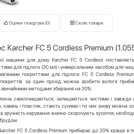
готі
кар
Оцінки та відгуки (0)
Схожі товари
Оплата к
Priv
LiqP
 Karcher FC 5 Cordless Premium (1.05
Appl
Goog
ної машини для дому Karcher FC 5 Cordless поставляєт
ями для підлоги (30 мл) і універсальним засобом для чище
Безготів
ев'яними покриттями для підлоги. FC 5 Cordless Premiu
Опла
покриттів: за один прохід можна зробити вологе прибир
Опла
з звичайними методами збирання на 20%.
олокна самоочищаються, залишаються чистими і завжди г
Кредит
о, камінь і пластик, стають сухими і по них знову можна х
Митт
 зручність керування значно скорочують зусилля, необхідн
Опла
 брудом.
Поку
archer FC 5 Cordless Premium прибирає до 20% краще в п