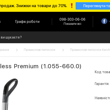
продаж. Знижки на товари до 70%.
Переглянути т
098-303-06-06
и
Графік роботи
Показати всі
ирання
Промислові пилососи
Промислові пилососи Karch
less Premium (1.055-660.0)
Код това
Гарантія:
Наявніст