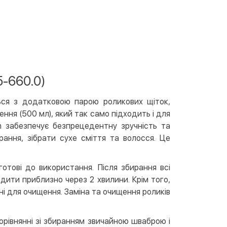
вкою
тою
арткою на сайті
Безкоштовно
at24
ay
5-660.0)
e Pay
le Pay
ься з додатковою парою роликових щіток,
ння (500 мл), який так само підходить і для
ковий розрахунок
Безкоштовно
m забезпечує безпрецедентну зручність та
та на карту юр.особи
ання, зібрати сухе сміття та волосся. Це
та на рахунок юр.особи
отові до використання. Після збирання всі
одити приблизно через 2 хвилини. Крім того,
єва розстрочка (Приватбанк)
і для очищення. Заміна та очищення роликів
та частинами (Приватбанк)
пка частинами (Монобанк)
орівнянні зі збиранням звичайною шваброю і