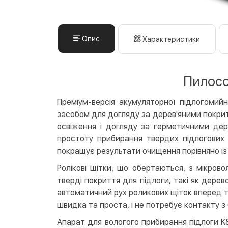
Опис
Характеристики
Пилосос
Преміум-версія акумуляторної підлогомий
засобом для догляду за дерев'яними покритт
освіження і догляду за герметичними дер
простоту прибирання твердих підлогових 
покращує результати очищення порівняно і
Ролікові щітки, що обертаються, з мікров
тверді покриття для підлоги, такі як дерев
автоматичний рух роликових щіток вперед та
швидка та проста, і не потребує контакту з
Апарат для вологого прибирання підлоги K&