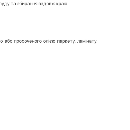
руду та збирання вздовж краю.
о або просоченого олією паркету, ламінату,