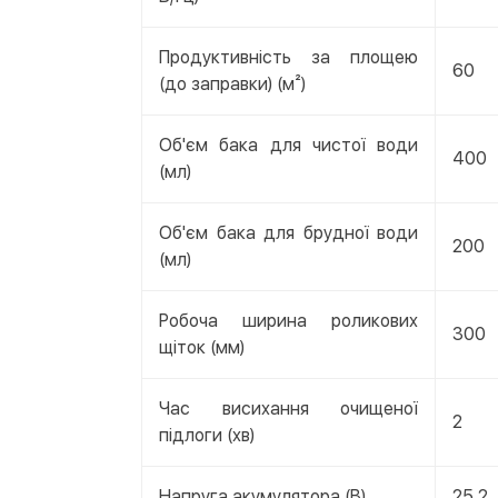
Продуктивність за площею
60
(до заправки) (м²)
Об'єм бака для чистої води
400
(мл)
Об'єм бака для брудної води
200
(мл)
Робоча ширина роликових
300
щіток (мм)
Час висихання очищеної
2
підлоги (хв)
Напруга акумулятора (B)
25,2