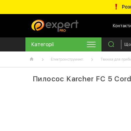
Роз
Контакт
Категорії
Електроінструмент
Техніка для приб
Пилосос Karcher FC 5 Cord