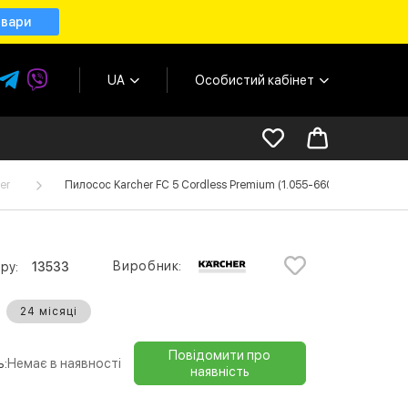
овари
UA
Особистий кабінет
er
Пилосос Karcher FC 5 Cordless Premium (1.055-660.0)
Виробник:
ру:
13533
24 місяці
Повідомити про
ь:
Немає в наявності
наявність