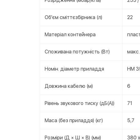
Розрідження (мбар/кПа)
255 /
Об'єм сміттєзбірника (л)
22
Матеріал контейнера
плас
Споживана потужність (Вт)
макс.
Номін. діаметр приладдя
НМ 3
Довжина кабелю (м)
6
Рівень звукового тиску (дБ(А))
71
Маса (без приладдя) (кг)
5,7
Розміри (Д × Ш × В) (мм)
380 x