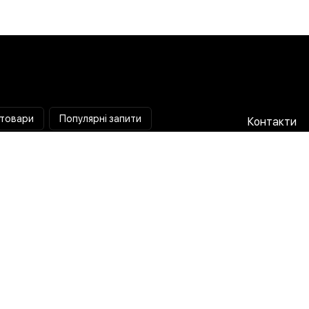
 товари
Популярні запити
Контакти
Паяльна станція
Співпраця 
Мультиметр
Доставка і
Коліматорний приціл
Гарантія та
Тепловізійний приціл
Про нас
Струмовимірювальні кліщі
Публічна о
Лампа лупа
Політика п