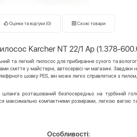
готі
кар
Оцінки та відгуки (0)
Схожі товари
Оплата к
Priv
LiqP
илосос Karcher NT 22/1 Ap (1.378-600.
Appl
Goog
ний та легкий: пилосос для прибирання сухого та вологого
ми сміття у майстерні, автосервісі чи магазині. Завдяки 
Безготів
ліефірного шовку PES, він може легко справлятися з пилом
Опла
Опла
шланга розташований безпосередньо на турбінній голов
ся максимально компактними розмірами, легкою вагою та
Кредит
Митт
Опла
Поку
Особливості: