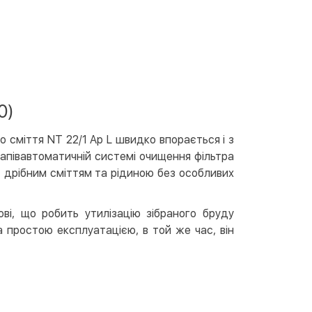
вкою
тою
арткою на сайті
Безкоштовно
at24
ay
0)
e Pay
le Pay
 сміття NT 22/1 Ap L швидко впорається і з
напівавтоматичній системі очищення фільтра
ковий розрахунок
Безкоштовно
, дрібним сміттям та рідиною без особливих
та на карту юр.особи
та на рахунок юр.особи
і, що робить утилізацію зібраного бруду
 простою експлуатацією, в той же час, він
єва розстрочка (Приватбанк)
та частинами (Приватбанк)
пка частинами (Монобанк)