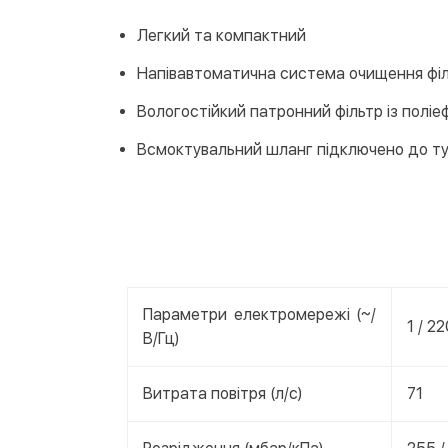
Легкий та компактний
Напівавтоматична система очищення фі
Вологостійкий патронний фільтр із поліе
Всмоктувальний шланг підключено до ту
Параметри електромережі (~/
1 / 2
В/Гц)
Витрата повітря (л/с)
71