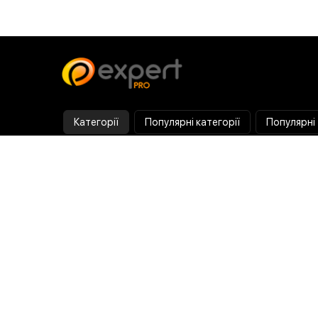
Категорії
Популярні категорії
Популярні
Тепловізор
Прилад нічного бачення
Бінокулярна лупа
Випалювач по дереву
Ультразвукова ванна
Паяльник