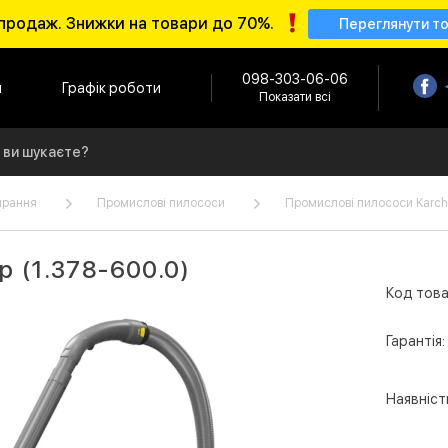
продаж. Знижки на товари до 70%.
Переглянути т
098-303-06-06
и
Графік роботи
Показати всі
ирання
Промислові пилососи
Промислові пилососи Karch
p (1.378-600.0)
Код това
Гарантія:
Наявніст