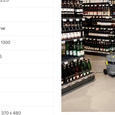
 25,5
тик
 1300
5
 370 x 480