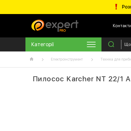
Роз
Контакт
Категорії
Електроінструмент
Техніка для приб
Пилосос Karcher NT 22/1 A