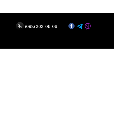
(098) 303-06-06
з нами
Адреса:
 оплата
м. Київ, вул.
В.Васильківська 72
 повернення
Графік роботи:
Щодня:
10:00-19:00
ферта
риватності