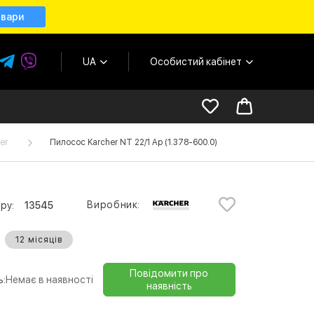
овари
UA
Особистий кабінет
er
Пилосос Karcher NT 22/1 Ap (1.378-600.0)
Виробник:
ру:
13545
12 місяців
Повідомити про
ь:
Немає в наявності
наявність