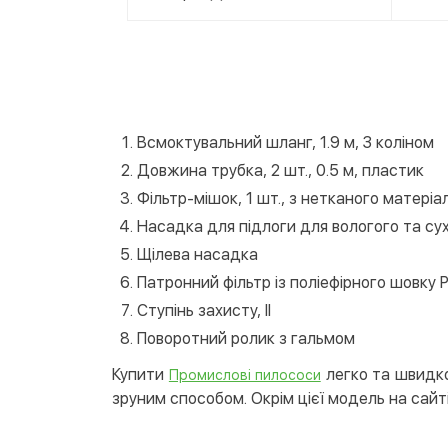
Всмоктувальний шланг, 1.9 м, З коліном
Довжина трубка, 2 шт., 0.5 м, пластик
Фільтр-мішок, 1 шт., з нетканого матеріал
Насадка для підлоги для вологого та су
Щілева насадка
Патронний фільтр із поліефірного шовку 
Ступінь захисту, II
Поворотний ролик з гальмом
Купити
легко та швидко
Промислові пилососи
зруним способом. Окрім цієї модель на сайті