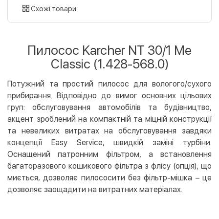
картою
Схожі товари
Оплата карткою на сайті
Безкоштовно
Privat24
Пилосос Karcher NT 30/1 Me
LiqPay
Classic (1.428-568.0)
Apple Pay
Google Pay
Потужний та простий пилосос для вологого/сухого
прибирання. Відповідно до вимог основних цільових
Безготівковий розрахунок
Безкоштовно
груп: обслуговування автомобілів та будівництво,
Оплата на карту юр.особи
акцент зроблений на компактній та міцній конструкції
Оплата на рахунок юр.особи
та невеликих витратах на обслуговування завдяки
концепції Easy Service, швидкій заміні турбіни.
Кредит
Оснащений патронним фільтром, а встановлення
Миттєва розстрочка (Приватбанк)
багаторазового кошикового фільтра з флісу (опція), що
Оплата частинами (Приватбанк)
миється, дозволяє пилососити без фільтр-мішка – це
дозволяє заощадити на витратних матеріалах.
Покупка частинами (Монобанк)