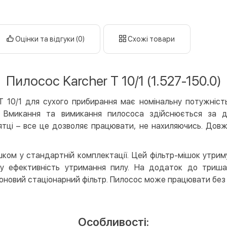
готі
кар
Оцінки та відгуки (0)
Схожі товари
Оплата к
Priv
LiqP
Пилосос Karcher T 10/1 (1.527-150.0)
Appl
Goog
T 10/1 для сухого прибирання має номінальну потужніст
. Вмикання та вимикання пилососа здійснюється за д
Безготів
тці – все це дозволяє працювати, не нахиляючись. Довж
Опла
Опла
ком у стандартній комплектації. Цей фільтр-мішок утримує
ну ефективність утримання пилу. На додаток до тришар
Кредит
лоновий стаціонарний фільтр. Пилосос може працювати без 
Митт
Опла
Поку
Особливості: