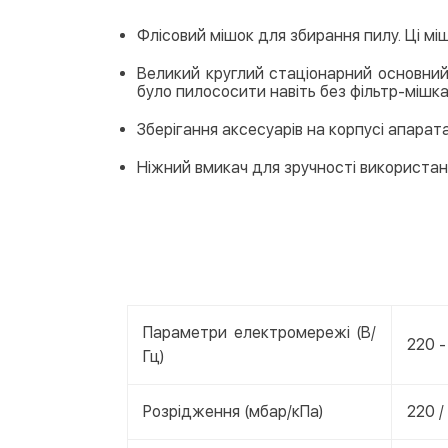
Флісовий мішок для збирання пилу. Ці мі
Великий круглий стаціонарний основний
було пилососити навіть без фільтр-мішк
Зберігання аксесуарів на корпусі апарат
Ніжний вмикач для зручності використа
Параметри електромережі (В/
220 -
Гц)
Розрідження (мбар/кПа)
220 /