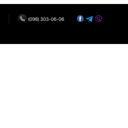
(098) 303-06-06
з нами
Адреса:
 оплата
м. Київ, вул.
В.Васильківська 72
 повернення
Графік роботи:
Щодня:
10:00-19:00
ферта
риватності