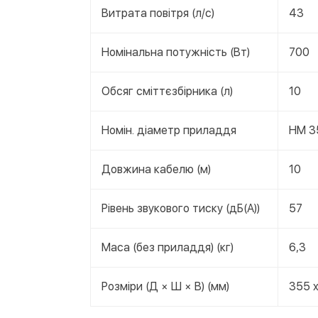
Витрата повітря (л/с)
43
Номінальна потужність (Вт)
700
Обсяг сміттєзбірника (л)
10
Номін. діаметр приладдя
НМ 3
Довжина кабелю (м)
10
Рівень звукового тиску (дБ(А))
57
Маса (без приладдя) (кг)
6,3
Розміри (Д × Ш × В) (мм)
355 x