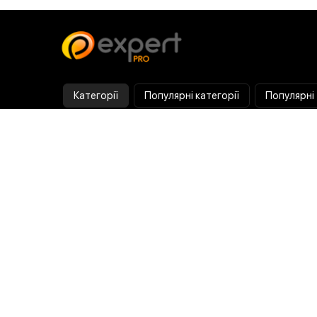
Категорії
Популярні категорії
Популярні
Тепловізор
Прилад нічного бачення
Бінокулярна лупа
Випалювач по дереву
Ультразвукова ванна
Паяльник