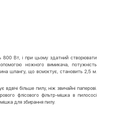
вкою
тою
арткою на сайті
Безкоштовно
at24
ay
e Pay
le Pay
ь 800 Вт, і при цьому здатний створювати
опомогою ножного вимикача, потужність
ковий розрахунок
Безкоштовно
ина шлангу, що всмоктує, становить 2,5 м.
та на карту юр.особи
та на рахунок юр.особи
 вдвічі більше пилу, ніж звичайні паперові.
ового флісового фільтр-мішка в пилососі
мішка для збирання пилу.
єва розстрочка (Приватбанк)
та частинами (Приватбанк)
пка частинами (Монобанк)