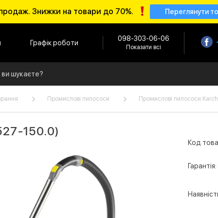
продаж. Знижки на товари до 70%.
Переглянути т
098-303-06-06
и
Графік роботи
Показати всі
ирання
Промислові пилососи
Промислові пилососи Karch
527-150.0)
Код това
Гарантія:
Наявніст