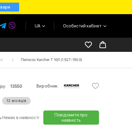
овари
UA
Особистий кабінет
er
Пилосос Karcher T 10/1 (1.527-150.0)
Виробник:
ру:
13550
12 місяців
Повідомити про
ь:
Немає в наявності
наявність