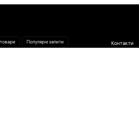
 товари
Популярні запити
Контакти
Паяльна станція
Співпраця 
Мультиметр
Доставка і
Коліматорний приціл
Гарантія та
Тепловізійний приціл
Про нас
Струмовимірювальні кліщі
Публічна о
Лампа лупа
Політика п