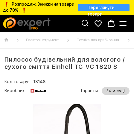
Розпродаж. Знижки на товари
Переглянути
до 70%.
товари
Електроінструмент
Техніка для прибирання
Пилосос будівельний для вологого /
сухого сміття Einhell TC-VC 1820 S
Код товару:
13148
Виробник:
Гарантія:
24 місяці