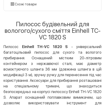
картою
Схожі товари
Оплата карткою на сайті
Безкоштовно
Privat24
Пилосос будівельний для
LiqPay
вологого/сухого сміття Einhell TC-
Apple Pay
VC 1820 S
Google Pay
Пилосос
Einhell TH-VC 1820 S
- універсальний
Безготівковий розрахунок
Безкоштовно
багатоцільовий пилосос для сухого та вологого
Оплата на карту юр.особи
прибирання. Оснащений містким 20-літровим
Оплата на рахунок юр.особи
контейнером з нержавіючої сталі, має діаметр
всмоктуючого шланга 36 мм (довжина шланга в цій
Кредит
модифікації 3 м), зручну ручку для перенесення під час
Миттєва розстрочка (Приватбанк)
користування. Аксесуари для прибирання розташовані
Оплата частинами (Приватбанк)
на спеціальному тримачі, що знаходиться
Покупка частинами (Монобанк)
безпосередньо на корпусі пилососу Einhell TH-VC 1820
S. Апарат оснащений поплавковим вимикачем, що
дозволяє використовувати інструмент для